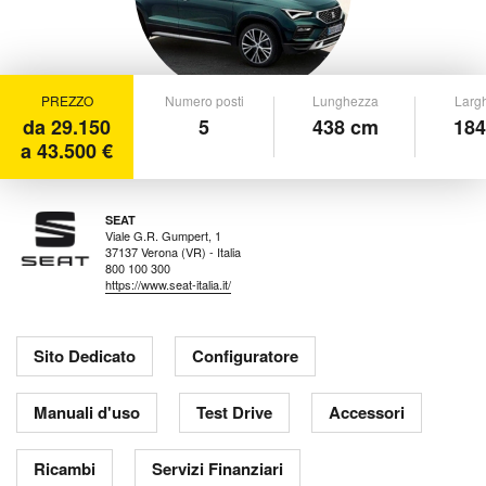
PREZZO
Numero posti
Lunghezza
Larg
da 29.150
5
438 cm
184
a 43.500 €
SEAT
Viale G.R. Gumpert, 1
37137 Verona (VR) - Italia
800 100 300
https://www.seat-italia.it/
Sito Dedicato
Configuratore
Manuali d'uso
Test Drive
Accessori
Ricambi
Servizi Finanziari