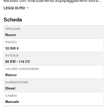
escluso con finanziamento.Equipaggiamenti extra-
serie presenti:PK5 Assistente per il parcheggio
LEGGI DI PIÙ
(servosterzo) PUP Cerchi in lega leggera da 18
Scheda
Performance 36/2 PXY Fanali posteriori a LED con
TIPOLOGIA
ind...
Nuovo
PREZZO
32.500 €
POTENZA
85 KW - 116 CV
COLORE CARROZZERIA
Bianco
ALIMENTAZIONE
Diesel
CAMBIO
Manuale