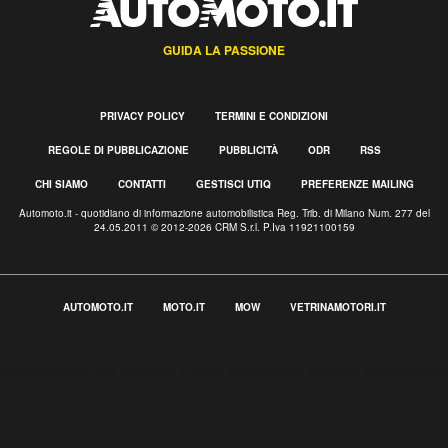
GUIDA LA PASSIONE
PRIVACY POLICY
TERMINI E CONDIZIONI
REGOLE DI PUBBLICAZIONE
PUBBLICITÀ
ODR
RSS
CHI SIAMO
CONTATTI
GESTISCI UTIQ
PREFERENZE MAILING
Automoto.it - quotidiano di informazione automobilistica Reg. Trib. di Milano Num. 277 del
24.05.2011 © 2012-2026 CRM S.r.l. P.Iva 11921100159
AUTOMOTO.IT
MOTO.IT
MOW
VETRINAMOTORI.IT
Informativa sulla raccolta
Le tue preferenze relative alla privacy