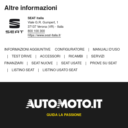
Altre informazioni
SEAT italia
Viale G.R. Gumpert, 1
37137 Verona (VR) - Italia
800 100 300
https://www.seat-italia.it/
INFORMAZIONI AGGIUNTIVE
CONFIGURATORE
|
MANUALI D'USO
|
TEST DRIVE
|
ACCESSORI
|
RICAMBI
|
SERVIZI
FINANZIARI
|
SEAT NUOVE
|
SEAT USATE
|
PROVE SU SEAT
|
LISTINO SEAT
|
LISTINO USATO SEAT
GUIDA LA PASSIONE