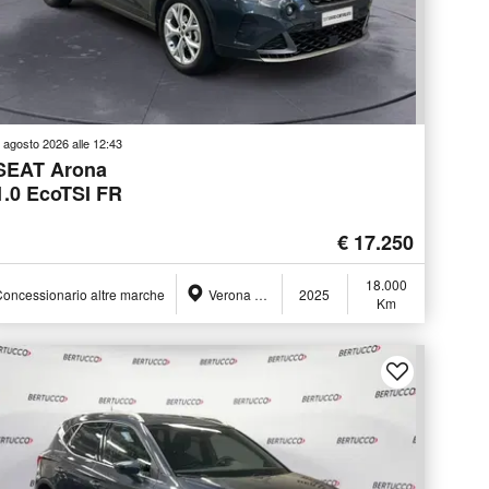
 agosto 2026 alle 12:43
SEAT Arona
1.0 EcoTSI FR
€ 17.250
18.000
oncessionario altre marche
Verona (VR)
2025
Km