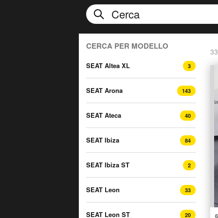
CERCA PER MODELLO
33
SEAT Altea XL
3
SEAT Arona
143
SEAT Ateca
40
SEAT Ibiza
84
SEAT Ibiza ST
2
SEAT Leon
33
SEAT Leon ST
20
6