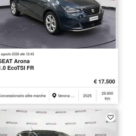
 agosto 2026 alle 12:43
SEAT Arona
1.0 EcoTSI FR
€ 17.500
26.900
oncessionario altre marche
Verona (VR)
2025
Km