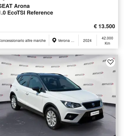
SEAT Arona
1.0 EcoTSI Reference
€ 13.500
42.000
oncessionario altre marche
Verona (VR)
2024
Km