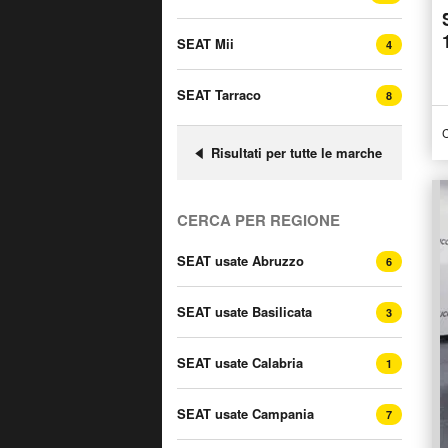
SEAT Mii
4
SEAT Tarraco
8
C
Risultati per tutte le marche
CERCA PER REGIONE
SEAT usate Abruzzo
6
SEAT usate Basilicata
3
SEAT usate Calabria
1
SEAT usate Campania
7