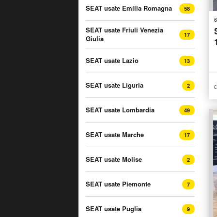
SEAT usate Emilia Romagna
58
6
SEAT usate Friuli Venezia
17
Giulia
SEAT usate Lazio
13
SEAT usate Liguria
2
C
SEAT usate Lombardia
49
SEAT usate Marche
17
SEAT usate Molise
2
SEAT usate Piemonte
7
SEAT usate Puglia
9