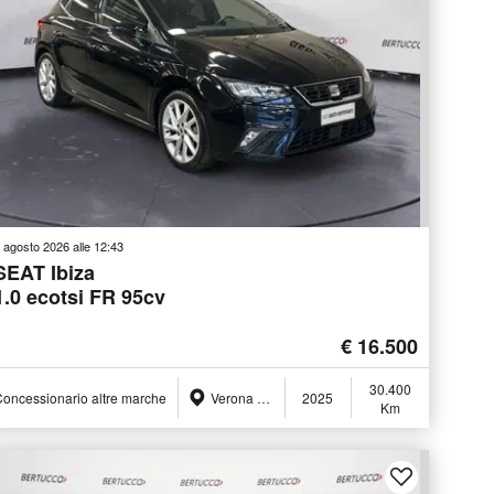
 agosto 2026 alle 12:43
SEAT Ibiza
1.0 ecotsi FR 95cv
€ 16.500
30.400
oncessionario altre marche
Verona (VR)
2025
Km