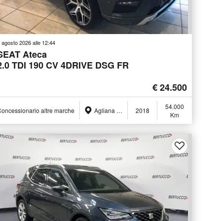
 agosto 2026 alle 12:44
SEAT Ateca
2.0 TDI 190 CV 4DRIVE DSG FR
€ 24.500
54.000
oncessionario altre marche
Agliana (PT)
2018
Km