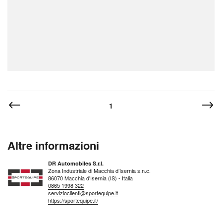
1
Altre informazioni
DR Automobiles S.r.l.
Zona Industriale di Macchia d’Isernia s.n.c.
86070 Macchia d'Isernia (IS) - Italia
0865 1998 322
servizioclienti@sportequipe.it
https://sportequipe.it/