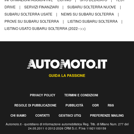
DRIVE
|
SERVIZI FINANZIARI
|
SUBARU SOLTERRA NUOVE
|
SUBARU SOLTERRA USATE
|
NEWS SU SUBARU SOLTERRA
|
PROVE SU SUBARU SOLTERRA
|
LISTINO SUBARU SOLTERRA
|
LISTINO USATO SUBARU SOLTERRA (2022-->>)
GUIDA LA PASSIONE
PRIVACY POLICY
TERMINI E CONDIZIONI
REGOLE DI PUBBLICAZIONE
PUBBLICITÀ
ODR
RSS
CHI SIAMO
CONTATTI
GESTISCI UTIQ
PREFERENZE MAILING
Automoto.it - quotidiano di informazione automobilistica Reg. Trib. di Milano Num. 277 del
24.05.2011 © 2012-2026 CRM S.r.l. P.Iva 11921100159