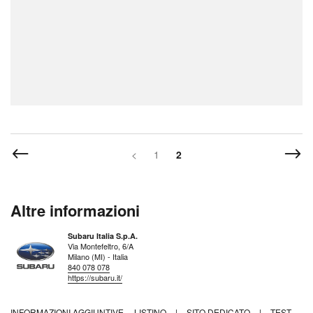
<
1
2
Altre informazioni
Subaru Italia S.p.A.
Via Montefeltro, 6/A
Milano (MI) - Italia
840 078 078
https://subaru.it/
INFORMAZIONI AGGIUNTIVE
LISTINO
|
SITO DEDICATO
|
TEST