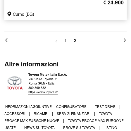
€ 24.900
Curno (BG)
<
1
2
Altre informazioni
Toyota Motor Italia S.p.A.
Via Kiiciro Toyoda, 2
Roma (RM) - Italia
800 869 682
https://www.toyota.it/
INFORMAZIONI AGGIUNTIVE
CONFIGURATORE
|
TEST DRIVE
|
ACCESSORI
|
RICAMBI
|
SERVIZI FINANZIARI
|
TOYOTA
PROACE MAX FURGONE NUOVE
|
TOYOTA PROACE MAX FURGONE
USATE
|
NEWS SU TOYOTA
|
PROVE SU TOYOTA
|
LISTINO