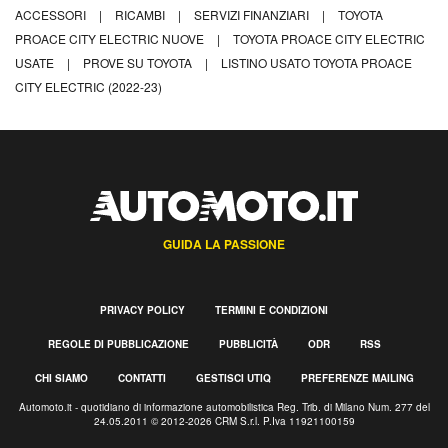
ACCESSORI
|
RICAMBI
|
SERVIZI FINANZIARI
|
TOYOTA
PROACE CITY ELECTRIC NUOVE
|
TOYOTA PROACE CITY ELECTRIC
USATE
|
PROVE SU TOYOTA
|
LISTINO USATO TOYOTA PROACE
CITY ELECTRIC (2022-23)
GUIDA LA PASSIONE
PRIVACY POLICY
TERMINI E CONDIZIONI
REGOLE DI PUBBLICAZIONE
PUBBLICITÀ
ODR
RSS
CHI SIAMO
CONTATTI
GESTISCI UTIQ
PREFERENZE MAILING
Automoto.it - quotidiano di informazione automobilistica Reg. Trib. di Milano Num. 277 del
24.05.2011 © 2012-2026 CRM S.r.l. P.Iva 11921100159