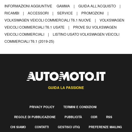
INFORMAZIONI AGGIUNTIVE
GAMMA
|
GUIDA ALL'ACQUISTO
|
RICAMBI
|
ACCESSORI
|
SERVICE
|
PROMOZIONI
|
VOLKSWAGEN VEICOLI COMMERCIALI T6.1 NUOVE
|
VOLKSWAGEN
VEICOLI COMMERCIALI T6.1 USATE
|
PROVE SU VOLKSWAGEN
VEICOLI COMMERCIALI
|
LISTINO USATO VOLKSWAGEN VEICOLI
COMMERCIALI T6.1 (2019-25)
GUIDA LA PASSIONE
PRIVACY POLICY
TERMINI E CONDIZIONI
REGOLE DI PUBBLICAZIONE
PUBBLICITÀ
ODR
RSS
CHI SIAMO
CONTATTI
GESTISCI UTIQ
PREFERENZE MAILING