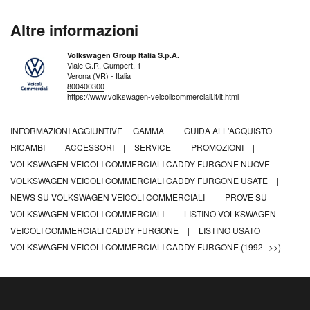
Altre informazioni
Volkswagen Group Italia S.p.A.
Viale G.R. Gumpert, 1
Verona (VR) - Italia
800400300
https://www.volkswagen-veicolicommerciali.it/it.html
INFORMAZIONI AGGIUNTIVE
GAMMA
|
GUIDA ALL'ACQUISTO
|
RICAMBI
|
ACCESSORI
|
SERVICE
|
PROMOZIONI
|
VOLKSWAGEN VEICOLI COMMERCIALI CADDY FURGONE NUOVE
|
VOLKSWAGEN VEICOLI COMMERCIALI CADDY FURGONE USATE
|
NEWS SU VOLKSWAGEN VEICOLI COMMERCIALI
|
PROVE SU
VOLKSWAGEN VEICOLI COMMERCIALI
|
LISTINO VOLKSWAGEN
VEICOLI COMMERCIALI CADDY FURGONE
|
LISTINO USATO
VOLKSWAGEN VEICOLI COMMERCIALI CADDY FURGONE (1992-->>)