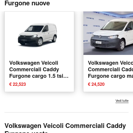
Furgone nuove
Volkswagen Veicoli
Volkswagen Veico
Commerciali Caddy
Commerciali Cad
Furgone cargo 1.5 tsi
Furgone cargo ma
116cv Business nuova
tdi scr 122cv Bus
€ 22,523
€ 24,520
a Ravenna
dsg7 nuova a Al
Laziale
Vedi tutte
Volkswagen Veicoli Commerciali Caddy