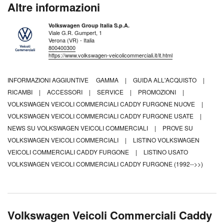
Altre informazioni
Volkswagen Group Italia S.p.A.
Viale G.R. Gumpert, 1
Verona (VR) - Italia
800400300
https://www.volkswagen-veicolicommerciali.it/it.html
INFORMAZIONI AGGIUNTIVE
GAMMA
|
GUIDA ALL'ACQUISTO
|
RICAMBI
|
ACCESSORI
|
SERVICE
|
PROMOZIONI
|
VOLKSWAGEN VEICOLI COMMERCIALI CADDY FURGONE NUOVE
|
VOLKSWAGEN VEICOLI COMMERCIALI CADDY FURGONE USATE
|
NEWS SU VOLKSWAGEN VEICOLI COMMERCIALI
|
PROVE SU
VOLKSWAGEN VEICOLI COMMERCIALI
|
LISTINO VOLKSWAGEN
VEICOLI COMMERCIALI CADDY FURGONE
|
LISTINO USATO
VOLKSWAGEN VEICOLI COMMERCIALI CADDY FURGONE (1992-->>)
Volkswagen Veicoli Commerciali Caddy