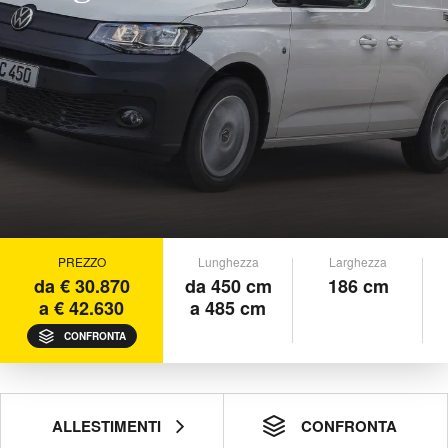
PREZZO
Lunghezza
Larghezza
da € 30.870
da 450 cm
186 cm
a € 42.630
a 485 cm
CONFRONTA
ALLESTIMENTI
CONFRONTA