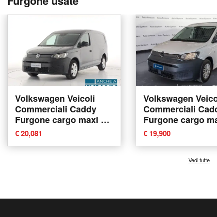
Furgone usate
Volkswagen Veicoli
Volkswagen Veico
Commerciali Caddy
Commerciali Cad
Furgone cargo maxi 2.0
Furgone cargo ma
tdi scr 102cv Business
tdi scr 102cv Bus
€ 20,081
€ 19,900
del 2024 usata a
del 2023 usata a
Alessandria
Palermo
Vedi tutte