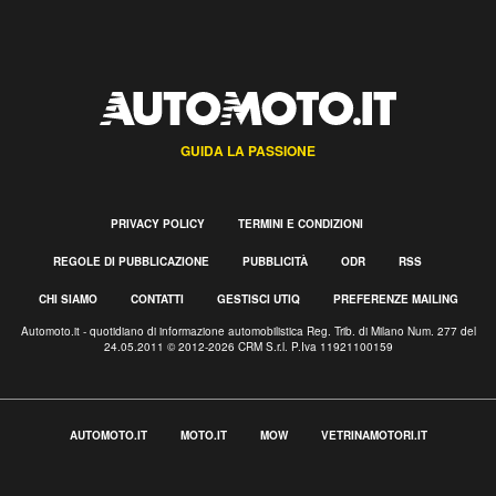
GUIDA LA PASSIONE
PRIVACY POLICY
TERMINI E CONDIZIONI
REGOLE DI PUBBLICAZIONE
PUBBLICITÀ
ODR
RSS
CHI SIAMO
CONTATTI
GESTISCI UTIQ
PREFERENZE MAILING
Automoto.it - quotidiano di informazione automobilistica Reg. Trib. di Milano Num. 277 del
24.05.2011 © 2012-2026 CRM S.r.l. P.Iva 11921100159
AUTOMOTO.IT
MOTO.IT
MOW
VETRINAMOTORI.IT