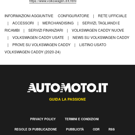
https://www.volkswagen.it/it.html
INFORMAZIONI AGGIUNTIVE
CONFIGURATORE
|
RETE UFFICIALE
|
ACCESSORI
|
MERCHANDISING
|
SERVIZI, TAGLIANDI E
RICAMBI
|
SERVIZI FINANZIARI
|
VOLKSWAGEN CADDY NUOVE
|
VOLKSWAGEN CADDY USATE
|
NEWS SU VOLKSWAGEN CADDY
|
PROVE SU VOLKSWAGEN CADDY
|
LISTINO USATO
VOLKSWAGEN CADDY (2020-24)
GUIDA LA PASSIONE
PRIVACY POLICY
TERMINI E CONDIZIONI
REGOLE DI PUBBLICAZIONE
PUBBLICITÀ
ODR
RSS