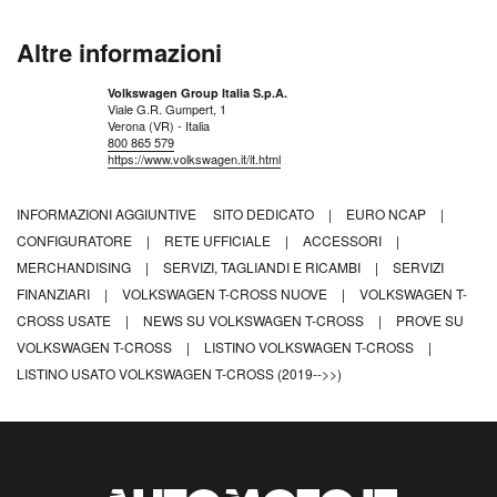
Altre informazioni
Volkswagen Group Italia S.p.A.
Viale G.R. Gumpert, 1
Verona (VR) - Italia
800 865 579
https://www.volkswagen.it/it.html
INFORMAZIONI AGGIUNTIVE
SITO DEDICATO
|
EURO NCAP
|
CONFIGURATORE
|
RETE UFFICIALE
|
ACCESSORI
|
MERCHANDISING
|
SERVIZI, TAGLIANDI E RICAMBI
|
SERVIZI
FINANZIARI
|
VOLKSWAGEN T-CROSS NUOVE
|
VOLKSWAGEN T-
CROSS USATE
|
NEWS SU VOLKSWAGEN T-CROSS
|
PROVE SU
VOLKSWAGEN T-CROSS
|
LISTINO VOLKSWAGEN T-CROSS
|
LISTINO USATO VOLKSWAGEN T-CROSS (2019-->>)