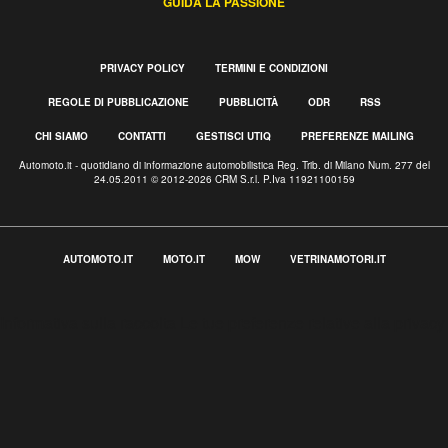
GUIDA LA PASSIONE
PRIVACY POLICY
TERMINI E CONDIZIONI
REGOLE DI PUBBLICAZIONE
PUBBLICITÀ
ODR
RSS
CHI SIAMO
CONTATTI
GESTISCI UTIQ
PREFERENZE MAILING
Automoto.it - quotidiano di informazione automobilistica Reg. Trib. di Milano Num. 277 del
24.05.2011 © 2012-2026 CRM S.r.l. P.Iva 11921100159
AUTOMOTO.IT
MOTO.IT
MOW
VETRINAMOTORI.IT
Informativa sulla raccolta
Le tue preferenze relative alla privacy