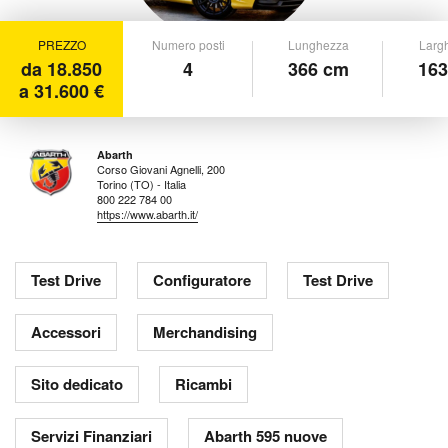
PREZZO
Numero posti
Lunghezza
Larg
da 18.850
4
366 cm
163
a 31.600 €
Abarth
Corso Giovani Agnelli, 200
Torino (TO) - Italia
800 222 784 00
https://www.abarth.it/
Test Drive
Configuratore
Test Drive
Accessori
Merchandising
Sito dedicato
Ricambi
Servizi Finanziari
Abarth 595 nuove