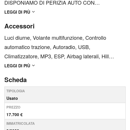
DISPONIAMO DI PERIZIA AUTO CON
CERTIFICAZIONE KM TAGLIANDO
LEGGI DI PIÙ
MANUTENZIONE PROGRAMMATA REGOLARE
Accessori
SU RICHIESTA ACQUISTO ONLINE E CONSEGNA
Luci diurne, Volante multifunzione, Controllo
A DOMICILIO IN TUTTA ITALIA. Allestimento 595
automatico trazione, Autoradio, USB,
prevede accessori tra cui: ABS, Ai...
Climatizzatore, MP3, ESP, Airbag laterali, Hill
Holder, Fari LED, Luci diurne LED, Bluetooth,
LEGGI DI PIÙ
Chiusura centralizzata senza chiave, Leve al
Scheda
volante, Sistema di controllo pressione pneumatici,
TIPOLOGIA
Airbag conducente, Specchi...
Usato
PREZZO
17.700 €
IMMATRICOLATA