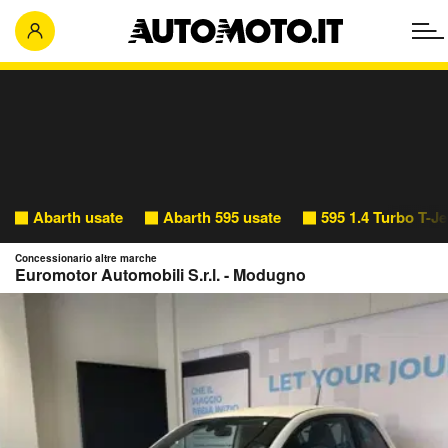
Abarth usate
Abarth 595 usate
595 1.4 Turbo T-J
Concessionario altre marche
Euromotor Automobili S.r.l. - Modugno