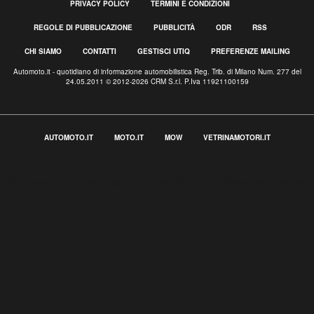
PRIVACY POLICY
TERMINI E CONDIZIONI
REGOLE DI PUBBLICAZIONE
PUBBLICITÀ
ODR
RSS
CHI SIAMO
CONTATTI
GESTISCI UTIQ
PREFERENZE MAILING
Automoto.it - quotidiano di informazione automobilistica Reg. Trib. di Milano Num. 277 del
24.05.2011 © 2012-2026 CRM S.r.l. P.Iva 11921100159
AUTOMOTO.IT
MOTO.IT
MOW
VETRINAMOTORI.IT
Informativa sulla raccolta
Le tue preferenze relative alla privacy