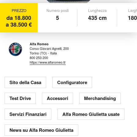
PREZZO
Numero posti
Lunghezza
Larg
da 18.800
5
435 cm
180
a 38.500 €
Alfa Romeo
Corso Giovani Agnelli, 200
Torino (TO) - Italia
800 253 200
https://www.alfaromeo.it/
Sito della Casa
Configuratore
Test Drive
Accessori
Merchandising
Servizi Finanziari
Alfa Romeo Giulietta usate
News su Alfa Romeo Giulietta