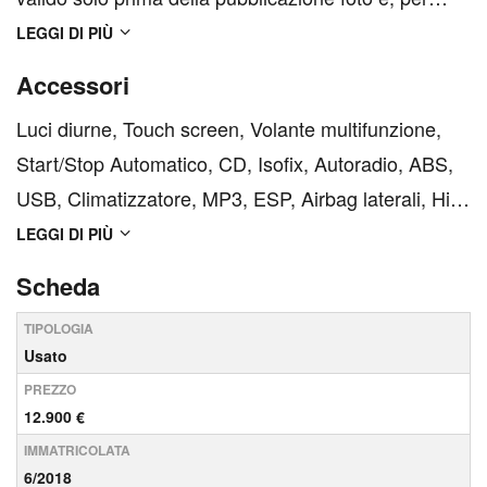
acquisto online o visione in anteprima su
LEGGI DI PIÙ
appuntamento ***I prezzi esposti potrebbero subire
Accessori
variazioni o spese aggiuntive. Alcune informazioni
Luci diurne, Touch screen, Volante multifunzione,
potrebb...
Start/Stop Automatico, CD, Isofix, Autoradio, ABS,
USB, Climatizzatore, MP3, ESP, Airbag laterali, Hill
Holder, Fari LED, Luci diurne LED, Bluetooth,
LEGGI DI PIÙ
Bracciolo, Chiusura centralizzata senza chiave,
Scheda
Sistema di controllo pressione pneumatici, Airbag
TIPOLOGIA
co...
Usato
PREZZO
12.900 €
IMMATRICOLATA
6/2018