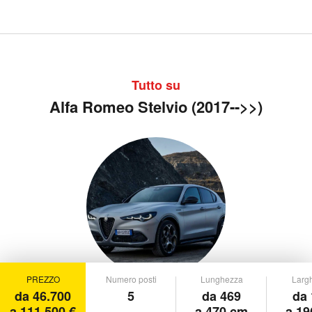
Tutto su
Alfa Romeo Stelvio (2017-->>)
PREZZO
Numero posti
Lunghezza
Larg
da 46.700
5
da 469
da 
a 111.500 €
a 470 cm
a 19