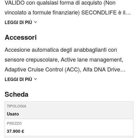
VALIDO con qualsiasi forma di acquisto (Non
vincolato a formule finanziarie) SECONDLIFE è il
BRAND dedicato ad auto usate certificate, km0 e
LEGGI DI PIÙ
aziendali. TUTTE le nostre auto sono certificate
Accessori
dagli Standard di casa madre oppure dal nostro
Accesione automatica degli anabbaglianti con
Standard di Certific...
sensore crepuscolare, Active lane management,
Adaptive Cruise Control (ACC), Alfa DNA Drive
Mode System, Alfa Romeo Connected Services,
LEGGI DI PIÙ
Alfa connect 3d nav 8.8&quot; multitouch, Apertura /
Scheda
chiusura centralizzata con telecomando, Apple
TIPOLOGIA
CarPlay / Android Au...
Usato
PREZZO
37.900 €