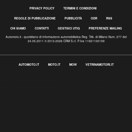
PRIVACY POLICY
TERMINI E CONDIZIONI
REGOLE DI PUBBLICAZIONE
PUBBLICITÀ
ODR
RSS
CHI SIAMO
CONTATTI
GESTISCI UTIQ
PREFERENZE MAILING
Automoto.it - quotidiano di informazione automobilistica Reg. Trib. di Milano Num. 277 del
24.05.2011 © 2012-2026 CRM S.r.l. P.Iva 11921100159
AUTOMOTO.IT
MOTO.IT
MOW
VETRINAMOTORI.IT
Informativa sulla raccolta
Le tue preferenze relative alla privacy