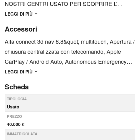
NOSTRI CENTRI USATO PER SCOPRIRE L’
OFFERTA PIU’ ADATTA ALLE TUE ESIGENZE. DA
LEGGI DI PIÙ
NOI OFFERTE MAI VISTE COSTRUITE SU
Accessori
MISURA PER TE. Permutiamo la TUA auto usata,
Alfa connect 3d nav 8.8&quot; multitouch, Apertura /
chiamaci e prenota la TUA valutazione. Offriamo
chiusura centralizzata con telecomando, Apple
proposte di ...
CarPlay / Android Auto, Autonomous Emergency
Brake (AEB), Cambio automatico, Cannocchiale
LEGGI DI PIÙ
cluster 12,3&quot; Full TFT, Cerchi in lega da
Scheda
20&quot; bruniti diamantati con pneumatici 255/45
TIPOLOGIA
R20, Clima aut...
Usato
PREZZO
40.000 €
IMMATRICOLATA