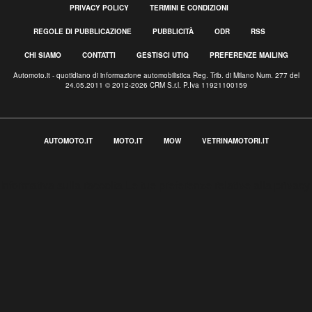
PRIVACY POLICY
TERMINI E CONDIZIONI
REGOLE DI PUBBLICAZIONE
PUBBLICITÀ
ODR
RSS
CHI SIAMO
CONTATTI
GESTISCI UTIQ
PREFERENZE MAILING
Automoto.it - quotidiano di informazione automobilistica Reg. Trib. di Milano Num. 277 del
24.05.2011 © 2012-2026 CRM S.r.l. P.Iva 11921100159
AUTOMOTO.IT
MOTO.IT
MOW
VETRINAMOTORI.IT
Informativa sulla raccolta
Le tue preferenze relative alla privacy