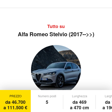
Tutto su
Alfa Romeo Stelvio (2017-->>)
PREZZO
Numero posti
Lunghezza
Larg
da 46.700
5
da 469
da 
a 111.500 €
a 470 cm
a 19