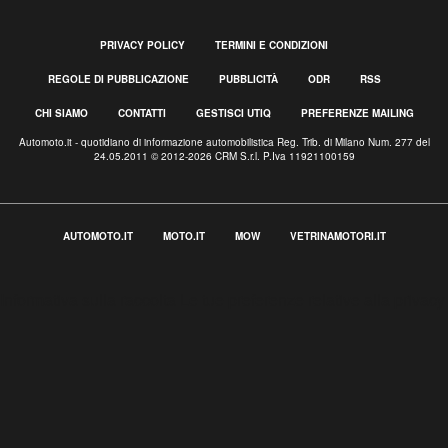
PRIVACY POLICY
TERMINI E CONDIZIONI
REGOLE DI PUBBLICAZIONE
PUBBLICITÀ
ODR
RSS
CHI SIAMO
CONTATTI
GESTISCI UTIQ
PREFERENZE MAILING
Automoto.it - quotidiano di informazione automobilistica Reg. Trib. di Milano Num. 277 del
24.05.2011 © 2012-2026 CRM S.r.l. P.Iva 11921100159
AUTOMOTO.IT
MOTO.IT
MOW
VETRINAMOTORI.IT
Informativa sulla raccolta
Le tue preferenze relative alla privacy