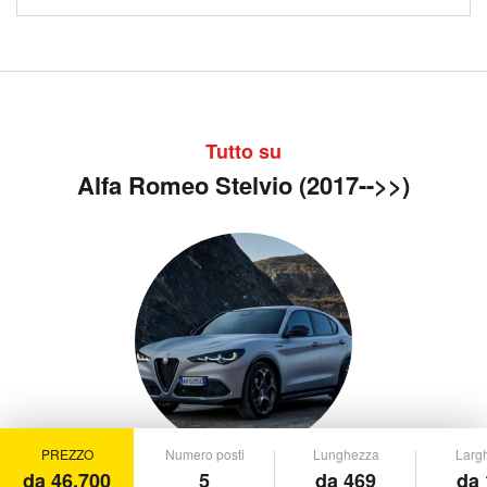
Tutto su
Alfa Romeo Stelvio (2017-->>)
PREZZO
Numero posti
Lunghezza
Larg
da 46.700
5
da 469
da 