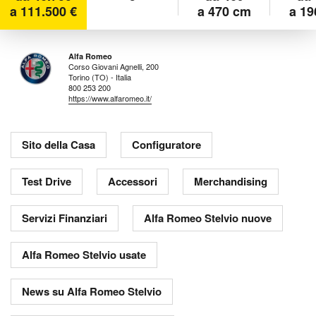
a 111.500 €
a 470 cm
a 19
Alfa Romeo
Corso Giovani Agnelli, 200
Torino (TO) - Italia
800 253 200
https://www.alfaromeo.it/
Sito della Casa
Configuratore
Test Drive
Accessori
Merchandising
Servizi Finanziari
Alfa Romeo Stelvio nuove
Alfa Romeo Stelvio usate
News su Alfa Romeo Stelvio