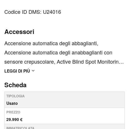
Codice ID DMS: U24016
Accessori
Accensione automatica degli abbaglianti,
Accensione automatica degli anabbaglianti con
sensore crepuscolare, Active Blind Spot Monitoring
(BSM) con cross path detection, Adaptive Cruise
LEGGI DI PIÙ
Control (ACC), Alfa Connect 3D Nav
Scheda
8.8&apos;&apos; Multitouch (Radio, Navigatore 3D,
TIPOLOGIA
Mp3, Aux-in, Bluetooth), Alfa...
Usato
PREZZO
29.990 €
IMMATRICOLATA