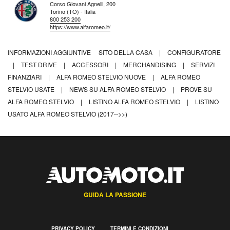
Corso Giovani Agnelli, 200
Torino (TO) - Italia
800 253 200
https://www.alfaromeo.it/
INFORMAZIONI AGGIUNTIVE
SITO DELLA CASA
|
CONFIGURATORE
|
TEST DRIVE
|
ACCESSORI
|
MERCHANDISING
|
SERVIZI
FINANZIARI
|
ALFA ROMEO STELVIO NUOVE
|
ALFA ROMEO
STELVIO USATE
|
NEWS SU ALFA ROMEO STELVIO
|
PROVE SU
ALFA ROMEO STELVIO
|
LISTINO ALFA ROMEO STELVIO
|
LISTINO
USATO ALFA ROMEO STELVIO (2017-->>)
GUIDA LA PASSIONE
PRIVACY POLICY
TERMINI E CONDIZIONI