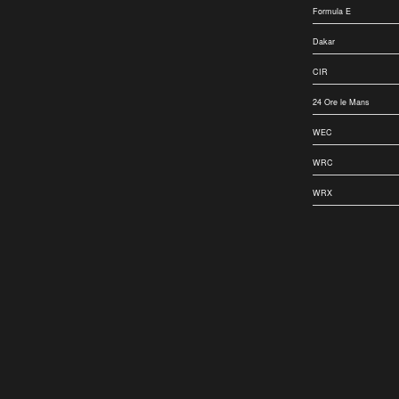
Formula E
Dakar
CIR
24 Ore le Mans
WEC
WRC
WRX