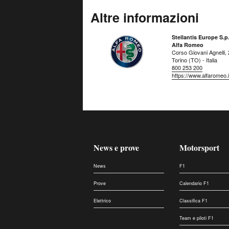
Altre informazioni
Stellantis Europe S.p.
Alfa Romeo
Corso Giovani Agnelli,
Torino (TO) - Italia
800 253 200
https://www.alfaromeo.i
News e prove
Motorsport
News
F1
Prove
Calendario F1
Elettrico
Classifica F1
Team e piloti F1