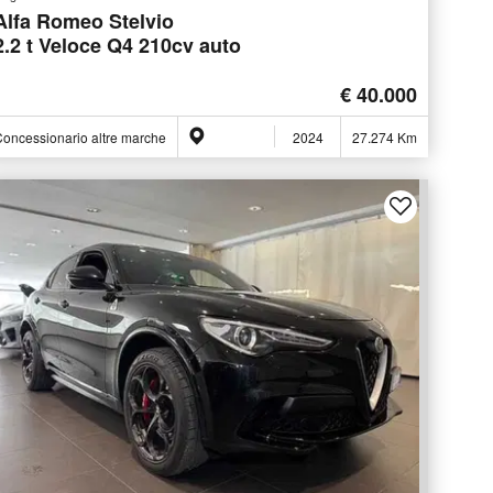
Alfa Romeo Stelvio
2.2 t Veloce Q4 210cv auto
€ 40.000
oncessionario altre marche
2024
27.274 Km