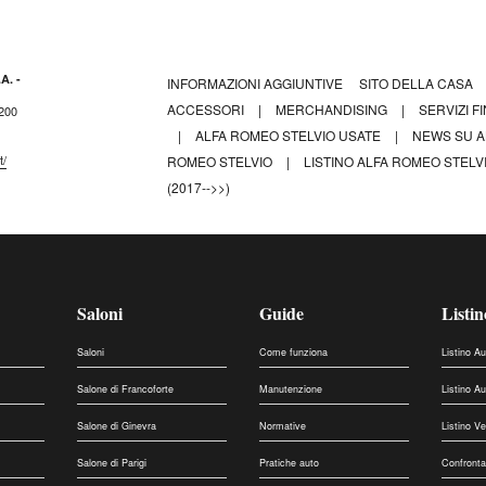
A. -
INFORMAZIONI AGGIUNTIVE
SITO DELLA CASA
ACCESSORI
|
MERCHANDISING
|
SERVIZI F
 200
|
ALFA ROMEO STELVIO USATE
|
NEWS SU A
t/
ROMEO STELVIO
|
LISTINO ALFA ROMEO STELV
(2017-->>)
Saloni
Guide
Listin
Saloni
Come funziona
Listino A
Salone di Francoforte
Manutenzione
Listino A
Salone di Ginevra
Normative
Listino V
Salone di Parigi
Pratiche auto
Confronta