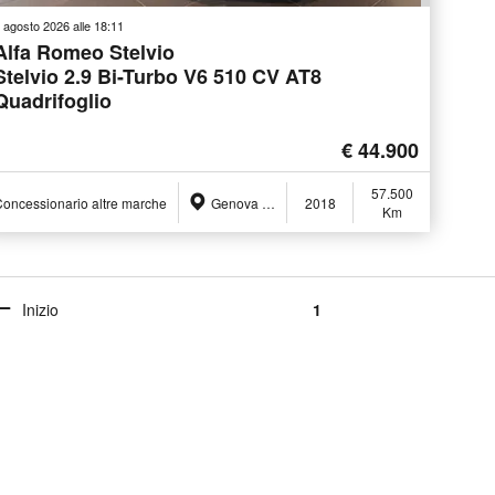
 agosto 2026 alle 18:11
Alfa Romeo Stelvio
Stelvio 2.9 Bi-Turbo V6 510 CV AT8
Quadrifoglio
€ 44.900
57.500
oncessionario altre marche
Genova (GE)
2018
Km
Inizio
1