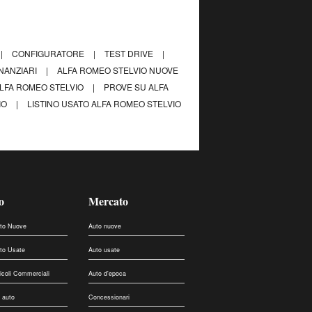
|
CONFIGURATORE
|
TEST DRIVE
|
INANZIARI
|
ALFA ROMEO STELVIO NUOVE
LFA ROMEO STELVIO
|
PROVE SU ALFA
IO
|
LISTINO USATO ALFA ROMEO STELVIO
o
Mercato
uto Nuove
Auto nuove
uto Usate
Auto usate
eicoli Commerciali
Auto d'epoca
 auto
Concessionari