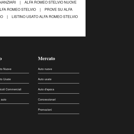
INANZIARI
|
ALFA ROMEO STELVIO NUOVE
LFA ROMEO STELVIO
|
PROVE SU ALFA
IO
|
LISTINO USATO ALFA ROMEO STELVIO
o
Mercato
uto Nuove
Auto nuove
uto Usate
Auto usate
eicoli Commerciali
Auto d'epoca
 auto
Concessionari
Promozioni