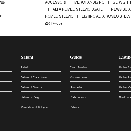
ACCESSORI
|
MERCHANDISING
|
SERVIZI F
 200
|
ALFA ROMEO STELVIO USATE
|
NEWS SU A
t/
ROMEO STELVIO
|
LISTINO ALFA ROMEO STELV
(2017-->>)
Saloni
Guide
Listin
Saloni
Come funziona
Listino A
Salone di Francoforte
Manutenzione
Listino A
Salone di Ginevra
Normative
Listino V
Salone di Parigi
Pratiche auto
Confronta
Motorshow di Bologna
Patente