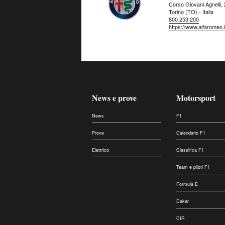
Corso Giovani Agnelli,
Torino (TO) - Italia
800 253 200
https://www.alfaromeo.i
News e prove
Motorsport
News
F1
Prove
Calendario F1
Elettrico
Classifica F1
Team e piloti F1
Formula E
Dakar
CIR