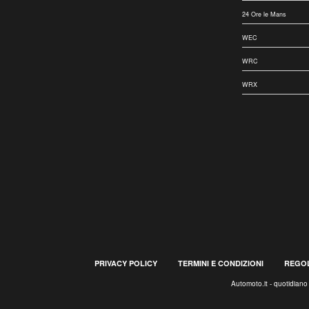
24 Ore le Mans
WEC
WRC
WRX
PRIVACY POLICY
TERMINI E CONDIZIONI
REGOL
Automoto.it - quotidian