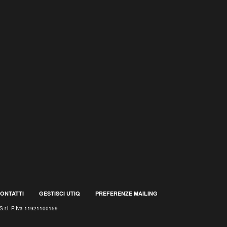
ONTATTI
GESTISCI UTIQ
PREFERENZE MAILING
S.r.l. P.Iva 11921100159