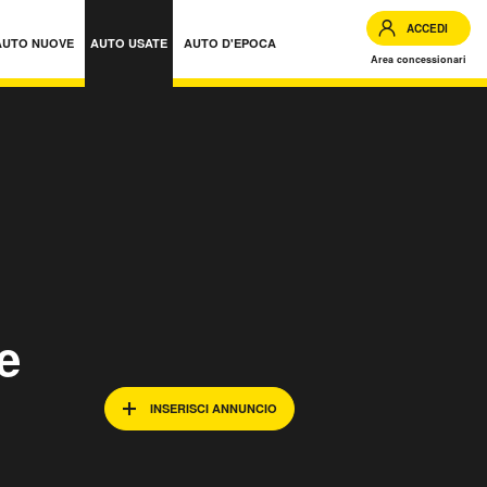
ACCEDI
AUTO NUOVE
AUTO USATE
AUTO D'EPOCA
Area concessionari
iguria
e
INSERISCI ANNUNCIO