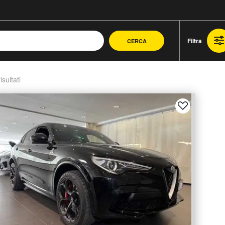
Filtra
CERCA
isultati