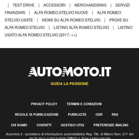
|
TEST DRIVE
|
ACCESSORI
|
MERCHANDISING
|
SERVIZI
FINANZIARI
|
ALFA ROMEO STELVIO NUOVE
|
ALFA ROMEO
STELVIO USATE
|
NEWS SU ALFA ROMEO STELVIO
|
PROVE SU
ALFA ROMEO STELVIO
|
LISTINO ALFA ROMEO STELVIO
|
LISTINO
USATO ALFA ROMEO STELVIO (2017-->>)
GUIDA LA PASSIONE
PRIVACY POLICY
TERMINI E CONDIZIONI
REGOLE DI PUBBLICAZIONE
PUBBLICITÀ
ODR
RSS
CHI SIAMO
CONTATTI
GESTISCI UTIQ
PREFERENZE MAILING
Automoto.it - quotidiano di informazione automobilistica Reg. Trib. di Milano Num. 277 del
24.05.2011 © 2012-2026 CRM S.r.l. P.Iva 11921100159