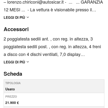
– lorenzo.chiriconi@autosicar.it - ... ... GARANZIA
12 MESI ... - La vettura è visionabile presso il
nostro Salone di Lucca, in Viale Luporini 1411. Per
LEGGI DI PIÙ
evitare spiacevoli inconvenienti si consiglia di
Accessori
contattarci al numero 350/530674...
2 poggiatesta sedili ant. , con reg. in altezza, 3
poggiatesta sedili post. , con reg. in altezza, 4 freni
a disco con 4 dischi ventilati, 7,0 display
multifunzionale Pannello strumenti 1 e 17,8, 8,8
LEGGI DI PIÙ
display multifunzionale touch screen, Plancia 1,
Scheda
rotella e 22,4, 8 altoparlanti, ABS, Airbag anterio...
TIPOLOGIA
Usato
PREZZO
21.900 €