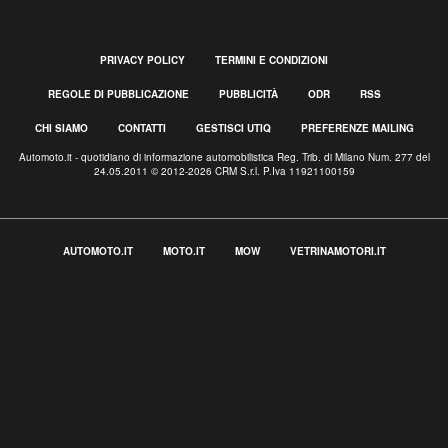
PRIVACY POLICY
TERMINI E CONDIZIONI
REGOLE DI PUBBLICAZIONE
PUBBLICITÀ
ODR
RSS
CHI SIAMO
CONTATTI
GESTISCI UTIQ
PREFERENZE MAILING
Automoto.it - quotidiano di informazione automobilistica Reg. Trib. di Milano Num. 277 del
24.05.2011 © 2012-2026 CRM S.r.l. P.Iva 11921100159
AUTOMOTO.IT
MOTO.IT
MOW
VETRINAMOTORI.IT
Informativa sulla raccolta
Le tue preferenze relative alla privacy