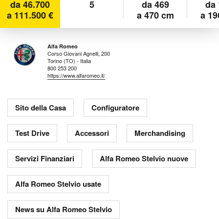
da 46.700
5
da 469
da 
a 111.500 €
a 470 cm
a 19
Alfa Romeo
Corso Giovani Agnelli, 200
Torino (TO) - Italia
800 253 200
https://www.alfaromeo.it/
Sito della Casa
Configuratore
Test Drive
Accessori
Merchandising
Servizi Finanziari
Alfa Romeo Stelvio nuove
Alfa Romeo Stelvio usate
News su Alfa Romeo Stelvio