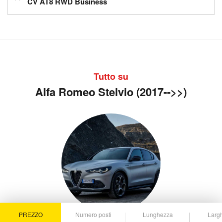
CV AT8 RWD Business
Tutto su
Alfa Romeo Stelvio (2017-->>)
PREZZO
Numero posti
Lunghezza
Larg