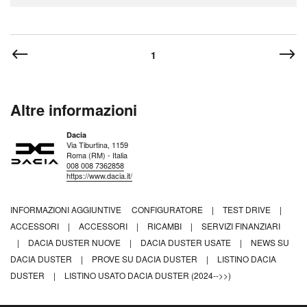
1
Altre informazioni
Dacia
Via Tiburtina, 1159
Roma (RM) - Italia
008 008 7362858
https://www.dacia.it/
INFORMAZIONI AGGIUNTIVE
CONFIGURATORE
|
TEST DRIVE
|
ACCESSORI
|
ACCESSORI
|
RICAMBI
|
SERVIZI FINANZIARI
|
DACIA DUSTER NUOVE
|
DACIA DUSTER USATE
|
NEWS SU
DACIA DUSTER
|
PROVE SU DACIA DUSTER
|
LISTINO DACIA
DUSTER
|
LISTINO USATO DACIA DUSTER (2024-->>)