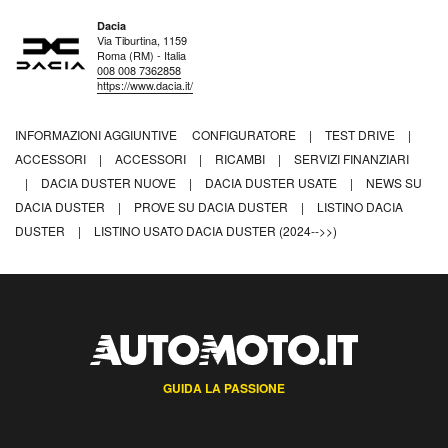
Dacia
Via Tiburtina, 1159
Roma (RM) - Italia
008 008 7362858
https://www.dacia.it/
INFORMAZIONI AGGIUNTIVE
CONFIGURATORE
|
TEST DRIVE
|
ACCESSORI
|
ACCESSORI
|
RICAMBI
|
SERVIZI FINANZIARI
|
DACIA DUSTER NUOVE
|
DACIA DUSTER USATE
|
NEWS SU
DACIA DUSTER
|
PROVE SU DACIA DUSTER
|
LISTINO DACIA
DUSTER
|
LISTINO USATO DACIA DUSTER (2024-->>)
GUIDA LA PASSIONE