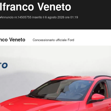
lfranco Veneto
o
Annuncio nr.14505755 inserito il 6 agosto 2026 ore 01:19
anco Veneto
Concessionario ufficiale Ford