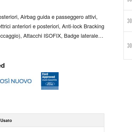
osteriori, Airbag guida e passeggero attivi,
ettrici anteriori e posteriori, Anti-lock Bracking
ccaggio), Attacchi ISOFIX, Badge laterale
 Bluetooth, Cambio manuale a 6 marce, Cer...
ed
Usato