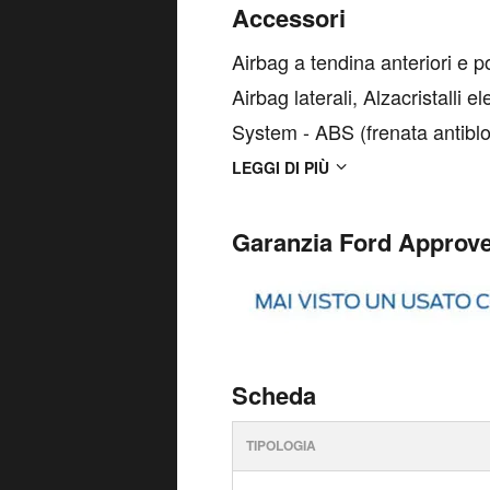
Accessori
Airbag a tendina anteriori e p
Airbag laterali, Alzacristalli el
System - ABS (frenata antiblo
ST-Line, Barre al tetto nere,
LEGGI DI PIÙ
Garanzia Ford Approv
Scheda
TIPOLOGIA