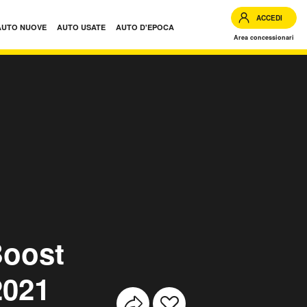
ACCEDI
AUTO NUOVE
AUTO USATE
AUTO D'EPOCA
Area concessionari
Stop SW ST Line usate
Boost
2021