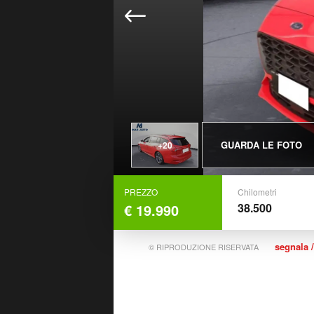
GUARDA LE FOTO
+20
PREZZO
Chilometri
€ 19.990
38.500
segnala /
© RIPRODUZIONE RISERVATA