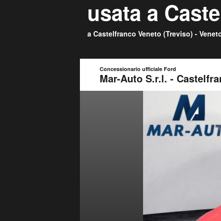
usata a Caste
a Castelfranco Veneto (
Treviso
) -
Venet
Concessionario ufficiale Ford
Mar-Auto S.r.l. - Castelfr