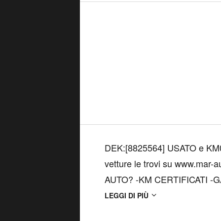
DEK:[8825564] USATO e KM0 GARAN
vetture le trovi su www.mar-autogroup.it Perchè sceg
AUTO? -KM CERTIFICATI -GARANZIA 12 MESI con POSSIBILE
ESTENSIONE -OLTRE 100 CO
LEGGI DI PIÙ
componenti -SANIFICAZION