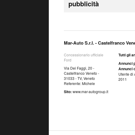
pubblicità
Mar-Auto S.r.l. - Castelfranco Ven
Concessionario ufficiale
Tutti gli 
Ford
Annunci p
Via Dei Faggi, 20 -
Annunci o
Castelfranco Veneto -
Utente di 
31033 - TV, Veneto
2011
Referente: Michele
Sito:
www.mar-autogroup.it