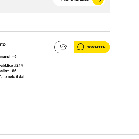
eto
CONTATTA
annunci
ubblicati 214
nline 186
Automoto.it dal