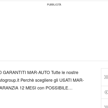
PUBBLICITÀ
TITI MAR-AUTO Tutte le nostre
liere gli USATI MAR-
NTROLLI su meccanica, scocca e
E DEGLI INTERNI -FINANZIAMENTO...