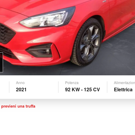
Anno
Potenza
Alimentazio
2021
92 KW - 125 CV
Elettrica
 previeni una truffa