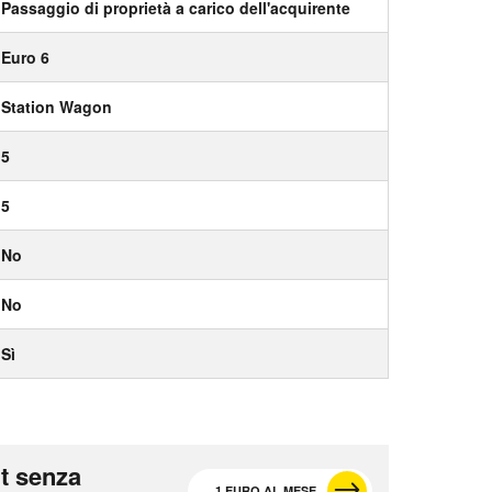
Passaggio di proprietà a carico dell'acquirente
Euro 6
Station Wagon
5
5
No
No
Sì
t senza
1 EURO AL MESE