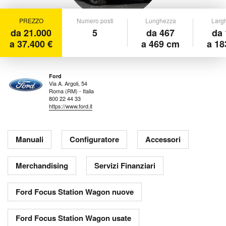
PREZZO
Numero posti
Lunghezza
Larg
da 21.000
5
da 467
da 
a 37.400 €
a 469 cm
a 18
Ford
Via A. Argoli, 54
Roma (RM) - Italia
800 22 44 33
https://www.ford.it
Manuali
Configuratore
Accessori
Merchandising
Servizi Finanziari
Ford Focus Station Wagon nuove
Ford Focus Station Wagon usate