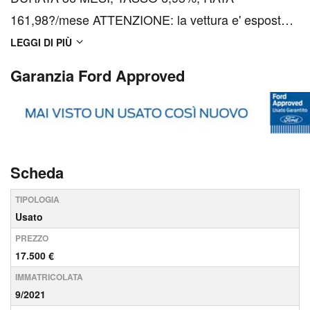
161,98?/mese ATTENZIONE: la vettura e' esposta
presso la sede: FORD CATANIA. Presso le nostre
LEGGI DI PIÙ
sedi, troverete un'ampia gamma di vetture KM0,
Garanzia Ford Approved
AZIENDALI e USATE in PRONTA CONSEGNA. Le
NOSTRE AUTO vengono sanificate con tr...
Scheda
TIPOLOGIA
Usato
PREZZO
17.500 €
IMMATRICOLATA
9/2021