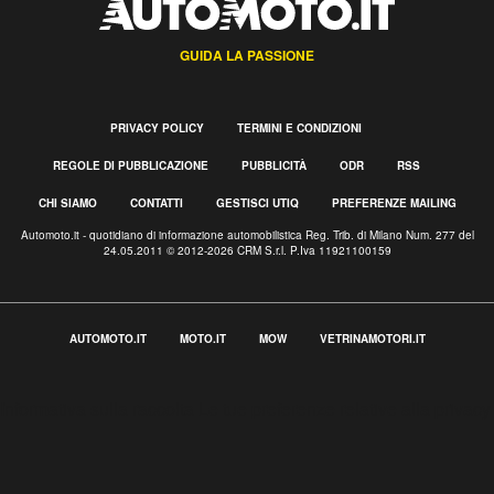
GUIDA LA PASSIONE
PRIVACY POLICY
TERMINI E CONDIZIONI
REGOLE DI PUBBLICAZIONE
PUBBLICITÀ
ODR
RSS
CHI SIAMO
CONTATTI
GESTISCI UTIQ
PREFERENZE MAILING
Automoto.it - quotidiano di informazione automobilistica Reg. Trib. di Milano Num. 277 del
24.05.2011 © 2012-2026 CRM S.r.l. P.Iva 11921100159
AUTOMOTO.IT
MOTO.IT
MOW
VETRINAMOTORI.IT
Informativa sulla raccolta
Le tue preferenze relative alla privacy