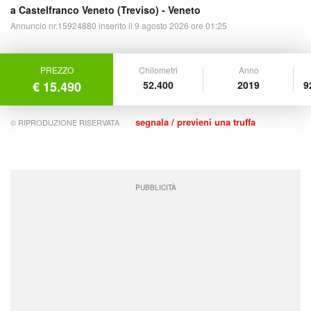
a Castelfranco Veneto (
Treviso
) -
Veneto
Annuncio nr.15924880 inserito il 9 agosto 2026 ore 01:25
PREZZO
Chilometri
Anno
€ 15.490
52.400
2019
9
segnala / previeni una truffa
© RIPRODUZIONE RISERVATA
PUBBLICITÀ