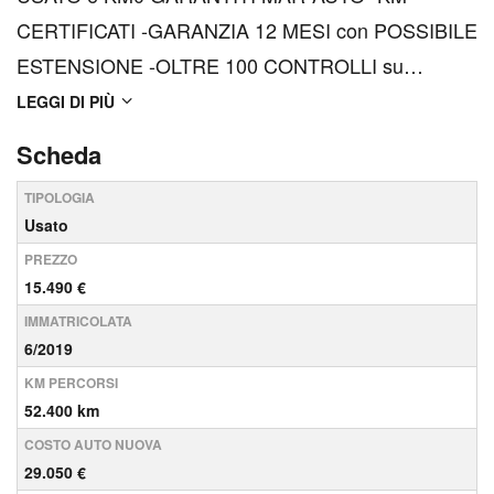
CERTIFICATI -GARANZIA 12 MESI con POSSIBILE
ESTENSIONE -OLTRE 100 CONTROLLI su
meccanica, scocca e componenti -SANIFICAZIONE
LEGGI DI PIÙ
DEGLI INTERNI -FINANZIAMENTO e LEASING
Scheda
PERSONALIZZATI -ASSICURAZIONI
TIPOLOGIA
PERSONALIZZATE -VALUTAZIONE DELL'AUTO IN
Usato
PERMUTA -ASSISTENZA POST VENDI...
PREZZO
15.490 €
IMMATRICOLATA
6/2019
KM PERCORSI
52.400 km
COSTO AUTO NUOVA
29.050 €