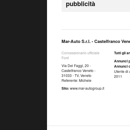
pubblicità
Mar-Auto S.r.l. - Castelfranco Ven
Concessionario ufficiale
Tutti gli 
Ford
Annunci p
Via Dei Faggi, 20 -
Annunci o
Castelfranco Veneto -
Utente di 
31033 - TV, Veneto
2011
Referente: Michele
Sito:
www.mar-autogroup.it