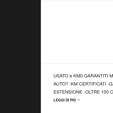
USATO e KM0 GARANTITI MAR
AUTO? -KM CERTIFICATI -G
ESTENSIONE -OLTRE 100 CO
componenti -SANIFICAZION
LEGGI DI PIÙ
LEASING PERSONALIZZATI