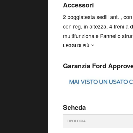
VALUTAZIONE DELL'...
Accessori
2 poggiatesta sedili ant. , con
con reg. in altezza, 4 freni a 
multifunzionale Pannello stru
touch screen, Plancia centrale 
LEGGI DI PIÙ
Garanzia Ford Approv
Scheda
TIPOLOGIA