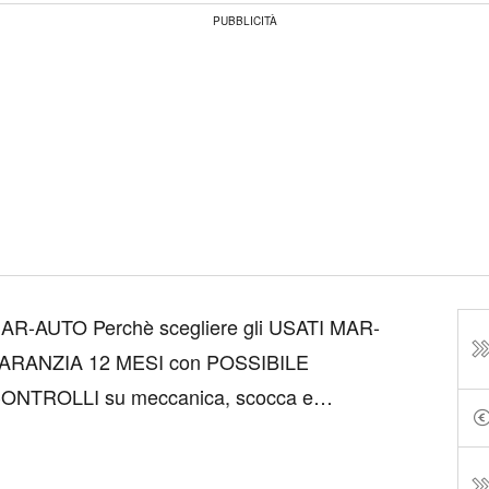
PUBBLICITÀ
-AUTO Perchè scegliere gli USATI MAR-
ARANZIA 12 MESI con POSSIBILE
NTROLLI su meccanica, scocca e
E DEGLI INTERNI -FINANZIAMENTO e
 -ASSICURAZIONI PERSONALIZZATE -