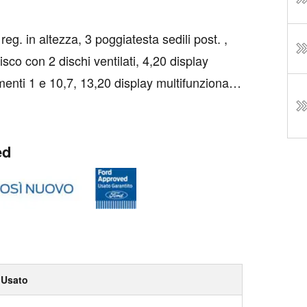
 reg. in altezza, 3 poggiatesta sedili post. ,
disco con 2 dischi ventilati, 4,20 display
menti 1 e 10,7, 13,20 display multifunzionale
1, 33,5, fisso e no, 6 altoparlanti, ABS, ...
ed
Usato