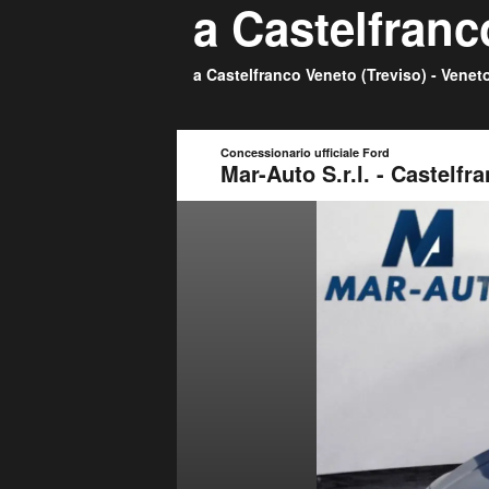
a Castelfran
a Castelfranco Veneto (
Treviso
) -
Venet
Concessionario ufficiale Ford
Mar-Auto S.r.l. - Castelfr