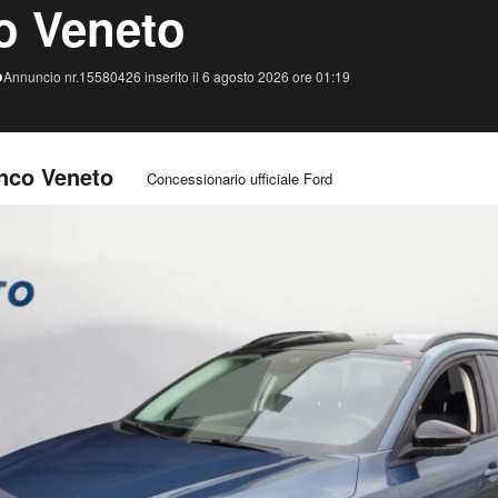
co Veneto
o
Annuncio nr.15580426 inserito il 6 agosto 2026 ore 01:19
anco Veneto
Concessionario ufficiale Ford