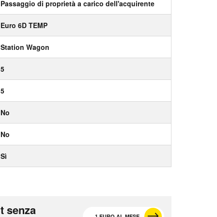
Passaggio di proprietà a carico dell'acquirente
Euro 6D TEMP
Station Wagon
5
5
No
No
Sì
t senza
1 EURO AL MESE