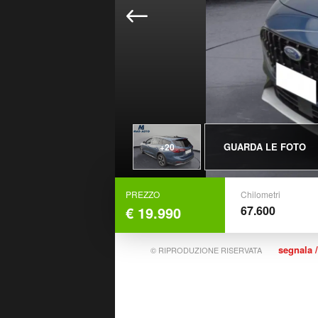
GUARDA LE FOTO
+20
PREZZO
Chilometri
€ 19.990
67.600
segnala /
© RIPRODUZIONE RISERVATA