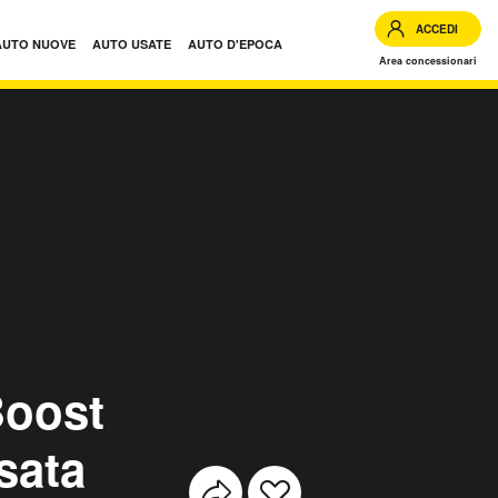
ACCEDI
AUTO NUOVE
AUTO USATE
AUTO D'EPOCA
Area concessionari
 SW Active usate
Boost
sata