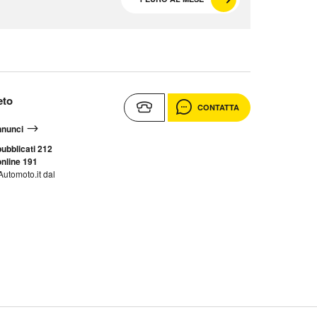
eto
CONTATTA
annunci
ubblicati 212
nline 191
Automoto.it dal