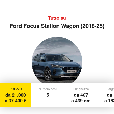
Tutto su
Ford Focus Station Wagon (2018-25)
PREZZO
Numero posti
Lunghezza
Larg
da 21.000
5
da 467
da 
a 37.400 €
a 469 cm
a 18