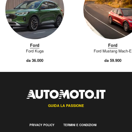
Ford
Ford
Ford Kuga
Ford Mustang Mach-E
da 36.000
da 59.900
GUIDA LA PASSIONE
PRIVACY POLICY
TERMINI E CONDIZIONI