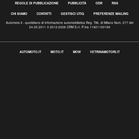
REGOLE DI PUBBLICAZIONE
PUBBLICITÀ
ODR
RSS
CHI SIAMO
CONTATTI
GESTISCI UTIQ
PREFERENZE MAILING
Automoto.it - quotidiano di informazione automobilistica Reg. Trib. di Milano Num. 277 del
24.05.2011 © 2012-2026 CRM S.r.l. P.Iva 11921100159
AUTOMOTO.IT
MOTO.IT
MOW
VETRINAMOTORI.IT
Informativa sulla raccolta
Le tue preferenze relative alla privacy