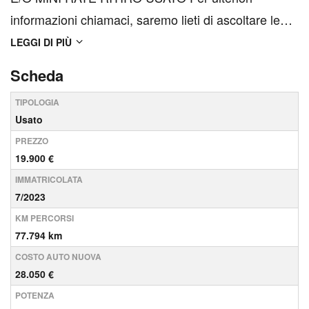
informazioni chiamaci, saremo lieti di ascoltare le
vostre esigenze e consigliarvi al meglio per il vostro
LEGGI DI PIÙ
nuovo investimento. Sebbene la ditta Easy Car spa
Scheda
s' impegni ad inserire nei propri annunci i dati più
TIPOLOGIA
corretta...
Usato
PREZZO
19.900 €
IMMATRICOLATA
7/2023
KM PERCORSI
77.794 km
COSTO AUTO NUOVA
28.050 €
POTENZA