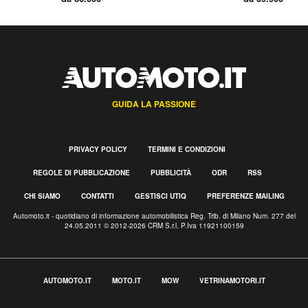
GUIDA LA PASSIONE
PRIVACY POLICY
TERMINI E CONDIZIONI
REGOLE DI PUBBLICAZIONE
PUBBLICITÀ
ODR
RSS
CHI SIAMO
CONTATTI
GESTISCI UTIQ
PREFERENZE MAILING
Automoto.it - quotidiano di informazione automobilistica Reg. Trib. di Milano Num. 277 del
24.05.2011 © 2012-2026 CRM S.r.l. P.Iva 11921100159
AUTOMOTO.IT
MOTO.IT
MOW
VETRINAMOTORI.IT