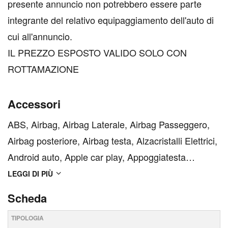
presente annuncio non potrebbero essere parte
integrante del relativo equipaggiamento dell'auto di
cui all'annuncio.
IL PREZZO ESPOSTO VALIDO SOLO CON
ROTTAMAZIONE
Accessori
ABS, Airbag, Airbag Laterale, Airbag Passeggero,
Airbag posteriore, Airbag testa, Alzacristalli Elettrici,
Android auto, Apple car play, Appoggiatesta
posteriore, Autoradio, Bluetooth, Bracciolo, Cambio
LEGGI DI PIÙ
al volante, Cerchi in Lega, Chiave con transponder,
Scheda
Chiusura Centralizzata, Chiusura centralizzat...
TIPOLOGIA