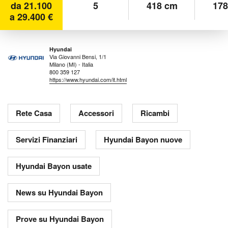
da 21.100
5
418 cm
178
a 29.400 €
Hyundai
Via Giovanni Bensi, 1/1
Milano (MI) - Italia
800 359 127
https://www.hyundai.com/it.html
Rete Casa
Accessori
Ricambi
Servizi Finanziari
Hyundai Bayon nuove
Hyundai Bayon usate
News su Hyundai Bayon
Prove su Hyundai Bayon