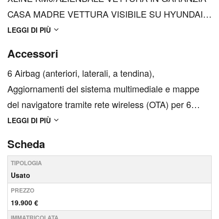
CASA MADRE VETTURA VISIBILE SU HYUNDAI
LA SPEZIA angolo, Via San Bartolomeo, Via
LEGGI DI PIÙ
Valdilocchi Perché scegliere la tua auto usata da
Accessori
Fratelli Nani? * Qualità garantita: Ogni veicolo è
6 Airbag (anteriori, laterali, a tendina),
stato sottoposto a rigorosi control...
Aggiornamenti del sistema multimediale e mappe
del navigatore tramite rete wireless (OTA) per 6
mesi, Altoparlanti anteriori e posteriori, Alzacristalli
LEGGI DI PIÙ
elettrici anteriori con funzione Up &amp; Down
Scheda
Safety per guidatore, Alzacristalli elettrici
TIPOLOGIA
posteriori,...
Usato
PREZZO
19.900 €
IMMATRICOLATA