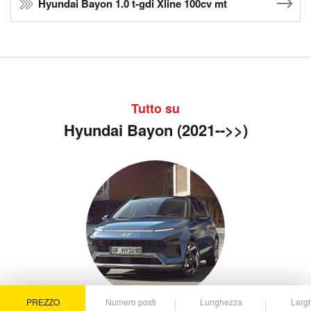
Hyundai Bayon 1.0 t-gdi Xline 100cv mt
Tutto su
Hyundai Bayon (2021-->>)
PREZZO
Numero posti
Lunghezza
Larg