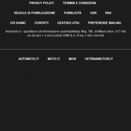
PRIVACY POLICY
TERMINI E CONDIZIONI
REGOLE DI PUBBLICAZIONE
PUBBLICITÀ
ODR
RSS
CHI SIAMO
CONTATTI
GESTISCI UTIQ
PREFERENZE MAILING
Automoto.it - quotidiano di informazione automobilistica Reg. Trib. di Milano Num. 277 del
24.05.2011 © 2012-2026 CRM S.r.l. P.Iva 11921100159
AUTOMOTO.IT
MOTO.IT
MOW
VETRINAMOTORI.IT
Informativa sulla raccolta
Le tue preferenze relative alla privacy