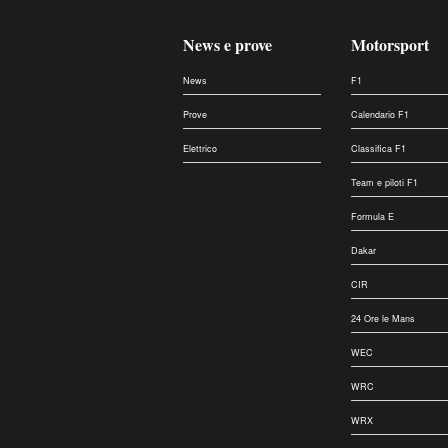
News e prove
Motorsport
News
F1
Prove
Calendario F1
Elettrico
Classifica F1
Team e piloti F1
Formula E
Dakar
CIR
24 Ore le Mans
WEC
WRC
WRX