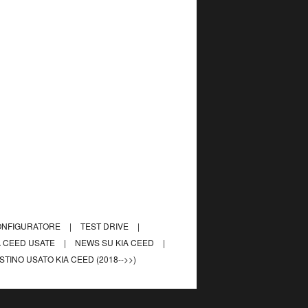
ONFIGURATORE
|
TEST DRIVE
|
A CEED USATE
|
NEWS SU KIA CEED
|
ISTINO USATO KIA CEED (2018-->>)