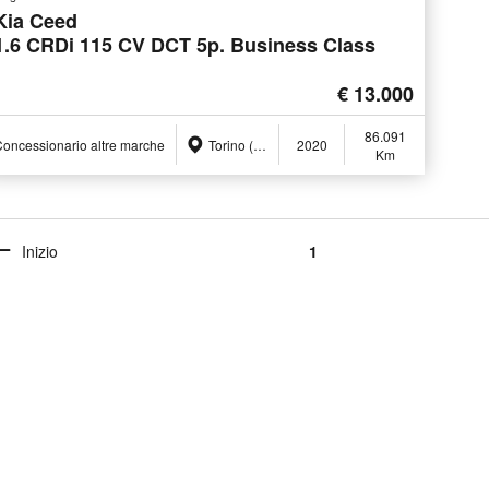
Kia Ceed
1.6 CRDi 115 CV DCT 5p. Business Class
€ 13.000
86.091
oncessionario altre marche
Torino (TO)
2020
Km
Inizio
1