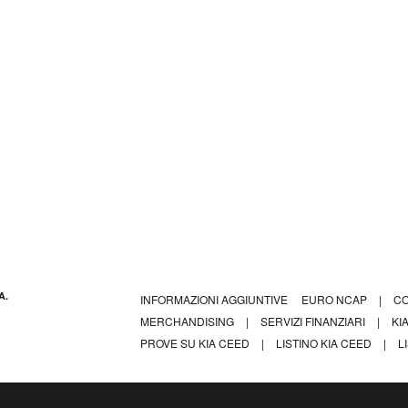
A.
INFORMAZIONI AGGIUNTIVE
EURO NCAP
|
C
MERCHANDISING
|
SERVIZI FINANZIARI
|
KI
PROVE SU KIA CEED
|
LISTINO KIA CEED
|
L