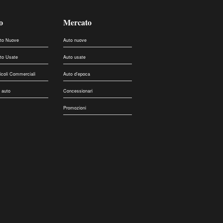
o
Mercato
uto Nuove
Auto nuove
uto Usate
Auto usate
eicoli Commerciali
Auto d'epoca
 auto
Concessionari
Promozioni