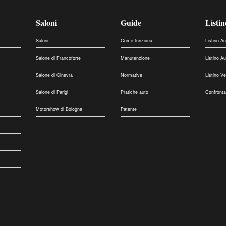
Saloni
Guide
Listin
Saloni
Come funziona
Listino A
Salone di Francoforte
Manutenzione
Listino A
Salone di Ginevra
Normative
Listino V
Salone di Parigi
Pratiche auto
Confronta
Motorshow di Bologna
Patente