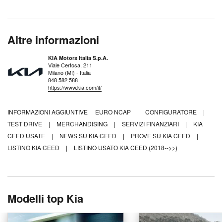
Altre informazioni
KIA Motors Italia S.p.A.
Viale Certosa, 211
Milano (MI) - Italia
848 582 588
https://www.kia.com/it/
INFORMAZIONI AGGIUNTIVE
EURO NCAP
|
CONFIGURATORE
|
TEST DRIVE
|
MERCHANDISING
|
SERVIZI FINANZIARI
|
KIA
CEED USATE
|
NEWS SU KIA CEED
|
PROVE SU KIA CEED
|
LISTINO KIA CEED
|
LISTINO USATO KIA CEED (2018-->>)
Modelli top Kia