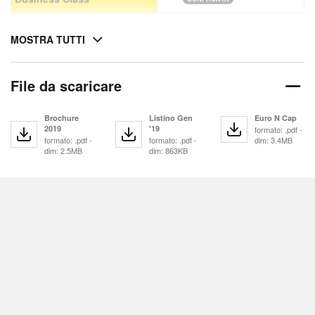
MOSTRA TUTTI
File da scaricare
Brochure
Listino Gen
Euro N Cap
2019
'19
formato: .pdf -
formato: .pdf -
formato: .pdf -
dim: 3.4MB
dim: 2.5MB
dim: 863KB