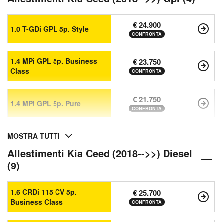
€ 24.900
1.0 T-GDi GPL 5p. Style
CONFRONTA
1.4 MPi GPL 5p. Business
€ 23.750
Class
CONFRONTA
€ 21.750
1.4 MPi GPL 5p. Pure
CONFRONTA
MOSTRA TUTTI
Allestimenti Kia Ceed (2018-->>) Diesel
(9)
1.6 CRDi 115 CV 5p.
€ 25.700
Business Class
CONFRONTA