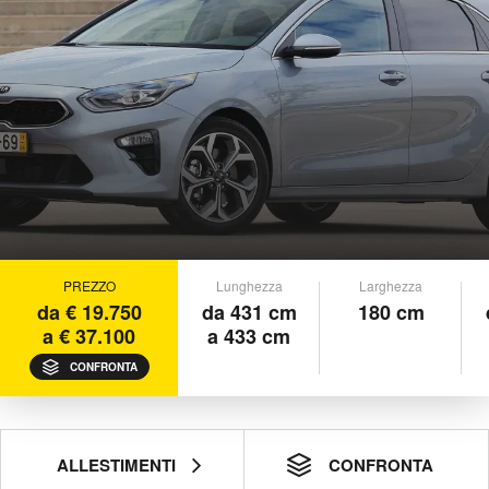
PREZZO
Lunghezza
Larghezza
da € 19.750
da 431 cm
180 cm
a € 37.100
a 433 cm
CONFRONTA
ALLESTIMENTI
CONFRONTA