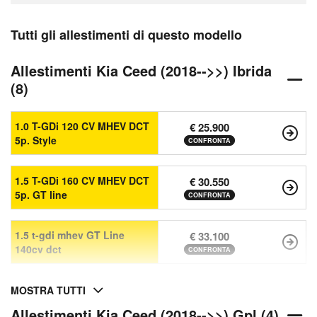
Tutti gli allestimenti di questo modello
Allestimenti Kia Ceed (2018-->>) Ibrida
(8)
1.0 T-GDi 120 CV MHEV DCT
€ 25.900
5p. Style
CONFRONTA
1.5 T-GDi 160 CV MHEV DCT
€ 30.550
5p. GT line
CONFRONTA
1.5 t-gdi mhev GT Line
€ 33.100
140cv dct
CONFRONTA
MOSTRA TUTTI
Allestimenti Kia Ceed (2018-->>) Gpl (4)