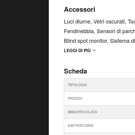
Accessori
Luci diurne, Vetri oscurati, T
Fendinebbia, Sensori di parch
Blind spot monitor, Sistema d
ABS, Sensore di pioggia, USB
LEGGI DI PIÙ
Regolazione elet...
Scheda
TIPOLOGIA
PREZZO
IMMATRICOLATA
KM PERCORSI