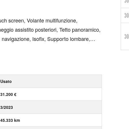
ouch screen, Volante multifunzione,
eggio assistito posteriori, Tetto panoramico,
i navigazione, Isofix, Supporto lombare,
, Climatizzatore, Climatizzatore automatico,
Usato
31.200 €
3/2023
45.333 km