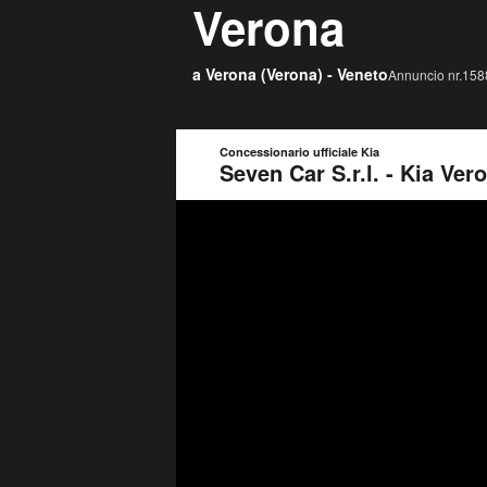
Verona
a Verona (
Verona
) -
Veneto
Annuncio nr.1588
Concessionario ufficiale Kia
Seven Car S.r.l. - Kia Ver