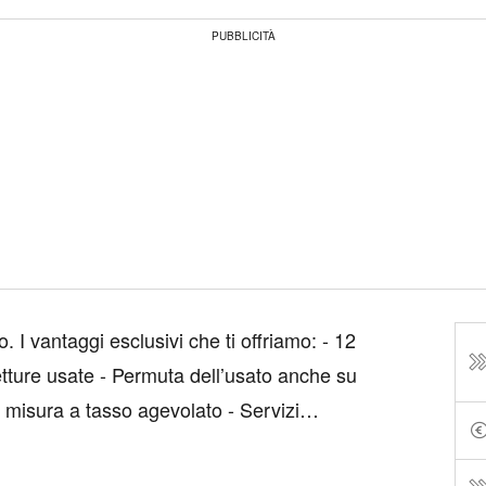
PUBBLICITÀ
: - 12
a dell’usato anche su
urativi personalizzati - Officina autorizzata per un'assistenza ra...