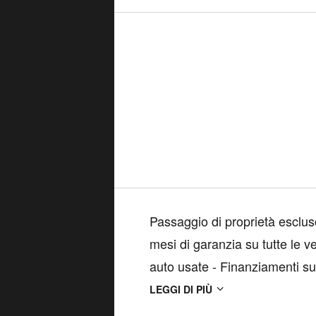
Passaggio di proprietà escluso. I vantaggi esclusivi che ti offriamo
mesi di garanzia su tutte le vetture usate - Permut
auto usate - Finanziamenti su misura a tasso agevolato - Servizi
assic
LEGGI DI PIÙ