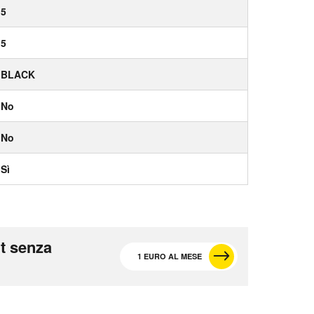
5
5
BLACK
No
No
Sì
t senza
1 EURO AL MESE