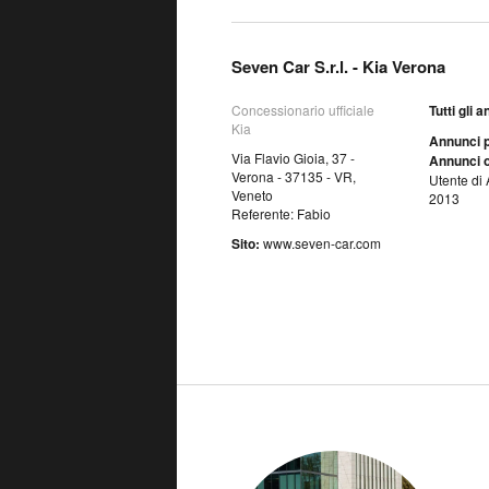
Seven Car S.r.l. - Kia Verona
Concessionario ufficiale
Tutti gli 
Kia
Annunci p
Via Flavio Gioia, 37 -
Annunci o
Verona - 37135 - VR,
Utente di 
Veneto
2013
Referente: Fabio
Sito:
www.seven-car.com