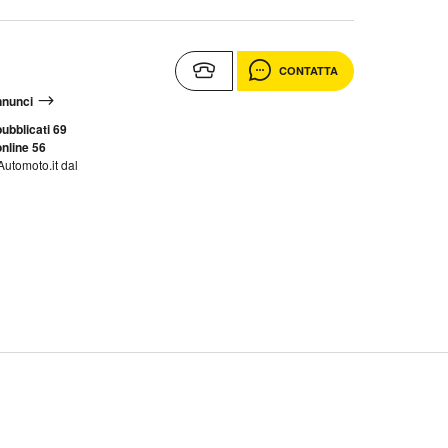
CONTATTA
annunci
ubblicati 69
nline 56
Automoto.it dal