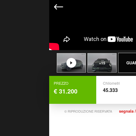
GUA
+15
PREZZO
Chilometri
€ 31.200
45.333
segnala /
© RIPRODUZIONE RISERVATA