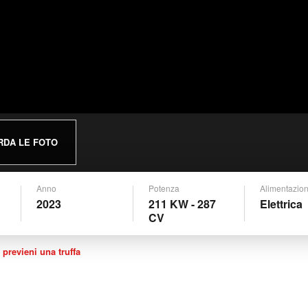
RDA LE FOTO
Anno
Potenza
Alimentazio
2023
211 KW - 287
Elettrica
CV
 previeni una truffa