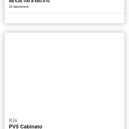
da €38.100 a €60.410
23 allestimenti
Kia
PV5 Cabinato