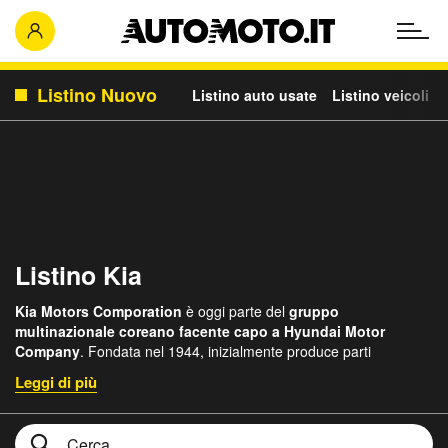
Listino Nuovo
Listino auto usate
Listino veicoli c
Listino Kia
Kia Motors Comporation
è oggi parte del
gruppo
multinazionale coreano facente capo a Hyundai Motor
Company
. Fondata nel 1944, inizialmente produce parti
meccaniche. A partire dal 1952 inizia a costruire biciclette e dal
1961 veicoli motorizzati a due e tre ruote. Si deve attendere però
fino al 1970 per vedere la prima autovettura
prodotta dal
marchio.
Una 124 Fiat assemblata in Corea.
La produzione di