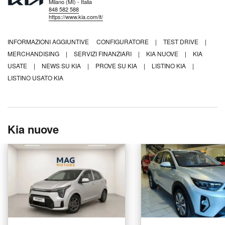
Milano (MI) - Italia
848 582 588
https://www.kia.com/it/
INFORMAZIONI AGGIUNTIVE
CONFIGURATORE
|
TEST DRIVE
|
MERCHANDISING
|
SERVIZI FINANZIARI
|
KIA NUOVE
|
KIA
USATE
|
NEWS SU KIA
|
PROVE SU KIA
|
LISTINO KIA
|
LISTINO USATO KIA
Kia nuove