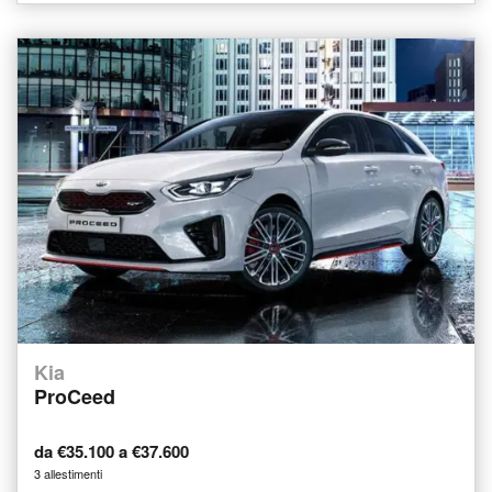
Kia
ProCeed
da €35.100 a €37.600
3 allestimenti