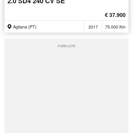
2.0 SD4 240 CV SE
€ 37.900
Agliana (PT)
2017
75.000 Km
PUBBLICITÀ