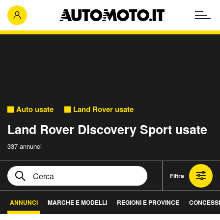
Auto usate
Land Rover usate
Land Rover Discovery Sport usate
337 annunci
Filtra
ANNUNCI
MARCHE E MODELLI
REGIONI E PROVINCE
CONCESSI