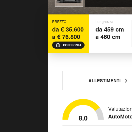
PREZZO
Lunghezza
da € 35.600
da 459 cm
a € 76.800
a 460 cm
CONFRONTA
ALLESTIMENTI
Valutazio
AutoMoto
8.0