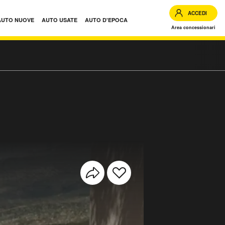
ACCEDI
AUTO NUOVE
AUTO USATE
AUTO D'EPOCA
Area concessionari