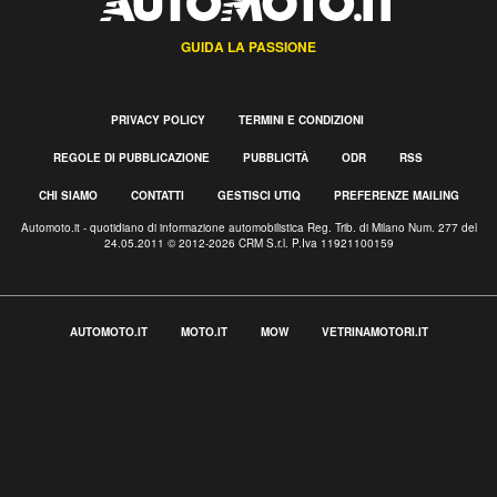
GUIDA LA PASSIONE
PRIVACY POLICY
TERMINI E CONDIZIONI
REGOLE DI PUBBLICAZIONE
PUBBLICITÀ
ODR
RSS
CHI SIAMO
CONTATTI
GESTISCI UTIQ
PREFERENZE MAILING
Automoto.it - quotidiano di informazione automobilistica Reg. Trib. di Milano Num. 277 del
24.05.2011 © 2012-2026 CRM S.r.l. P.Iva 11921100159
AUTOMOTO.IT
MOTO.IT
MOW
VETRINAMOTORI.IT
Informativa sulla raccolta
Le tue preferenze relative alla privacy