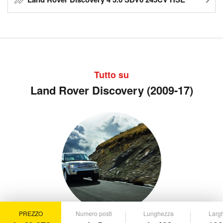
Tutto su
Land Rover Discovery (2009-17)
PREZZO
Numero posti
Lunghezza
Larg