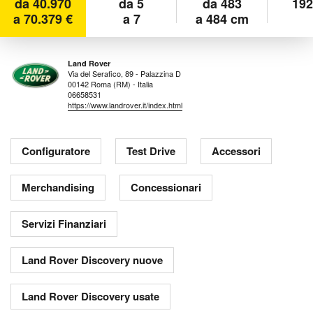
da 40.970
da 5
da 483
192
a 70.379 €
a 7
a 484 cm
Land Rover
Via del Serafico, 89 - Palazzina D
00142 Roma (RM) - Italia
06658531
https://www.landrover.it/index.html
Configuratore
Test Drive
Accessori
Merchandising
Concessionari
Servizi Finanziari
Land Rover Discovery nuove
Land Rover Discovery usate