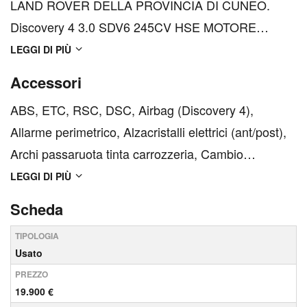
LAND ROVER DELLA PROVINCIA DI CUNEO.
Discovery 4 3.0 SDV6 245CV HSE MOTORE
RIGENERATO PRESSO LA NOSTRA OFFICINA
LEGGI DI PIÙ
UFFICIALE LAND ROVER DI VIA TORINO.
Accessori
PERCORRENZA TOTALE KM 361.976 - INTERNO
ABS, ETC, RSC, DSC, Airbag (Discovery 4),
IN PELLE - TRAZIONE INTEGRALE - BOARD
Allarme perimetrico, Alzacristalli elettrici (ant/post),
COMPUTER - CONTROLLO AUTOMATIC...
Archi passaruota tinta carrozzeria, Cambio
automatico a 6 velocità, Cerchi in lega da 19&quot;
LEGGI DI PIÙ
a 7 razze doppie - pneum. 255/55, Chiusura
Scheda
centralizzata, Climatizzatore automatico, Comandi
TIPOLOGIA
audio al vol...
Usato
PREZZO
19.900 €