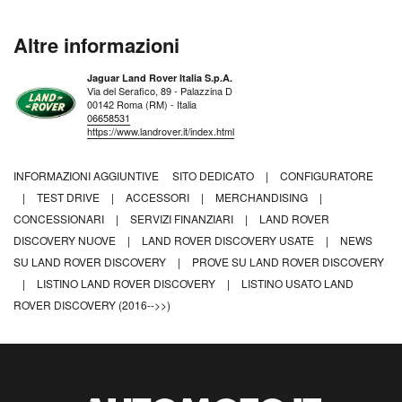
Altre informazioni
Jaguar Land Rover Italia S.p.A.
Via del Serafico, 89 - Palazzina D
00142 Roma (RM) - Italia
06658531
https://www.landrover.it/index.html
INFORMAZIONI AGGIUNTIVE
SITO DEDICATO
|
CONFIGURATORE
|
TEST DRIVE
|
ACCESSORI
|
MERCHANDISING
|
CONCESSIONARI
|
SERVIZI FINANZIARI
|
LAND ROVER
DISCOVERY NUOVE
|
LAND ROVER DISCOVERY USATE
|
NEWS
SU LAND ROVER DISCOVERY
|
PROVE SU LAND ROVER DISCOVERY
|
LISTINO LAND ROVER DISCOVERY
|
LISTINO USATO LAND
ROVER DISCOVERY (2016-->>)