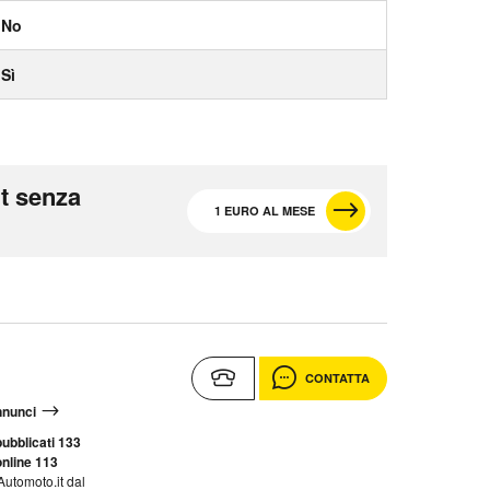
No
Sì
t senza
1 EURO AL MESE
CONTATTA
annunci
ubblicati 133
nline 113
Automoto.it dal