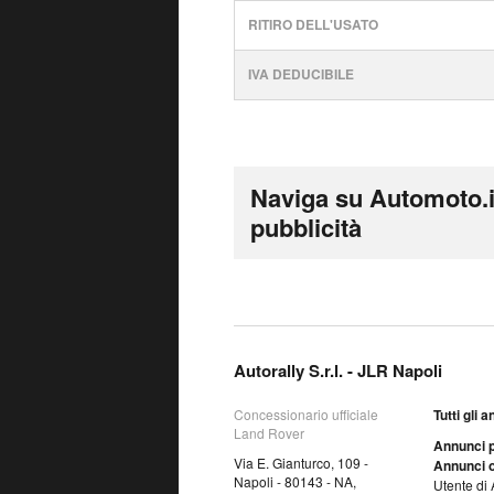
RITIRO DELL'USATO
IVA DEDUCIBILE
Naviga su Automoto.i
pubblicità
Autorally S.r.l. - JLR Napoli
Concessionario ufficiale
Tutti gli 
Land Rover
Annunci p
Via E. Gianturco, 109 -
Annunci o
Napoli - 80143 - NA,
Utente di 