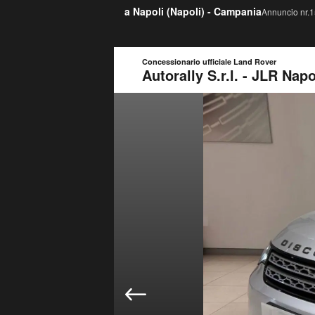
a Napoli (
Napoli
) -
Campania
Annuncio nr.1
Concessionario ufficiale Land Rover
Autorally S.r.l. - JLR Napo