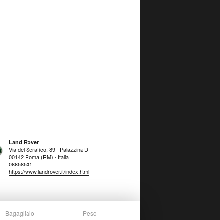
Land Rover
Via del Serafico, 89 - Palazzina D
00142 Roma (RM) - Italia
06658531
https://www.landrover.it/index.html
Bagagliaio
Peso