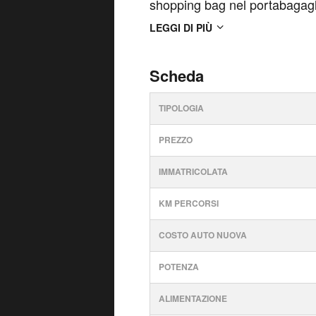
shopping bag nel portabagagli,
anteriori, Alette parasole con
LEGGI DI PIÙ
anteriore, A...
Scheda
TIPOLOGIA
PREZZO
IMMATRICOLATA
KM PERCORSI
COSTO AUTO NUOVA
POTENZA
ALIMENTAZIONE