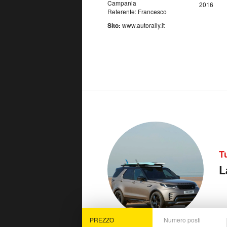
Campania
2016
Referente: Francesco
Sito:
www.autorally.it
T
L
PREZZO
Numero posti