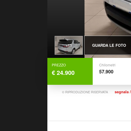
GUARDA LE FOTO
+11
PREZZO
Chilometri
€ 24.900
57.900
segnala /
© RIPRODUZIONE RISERVATA