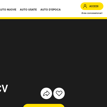
ACCEDI
AUTO NUOVE
AUTO USATE
AUTO D'EPOCA
Area concessionari
CV