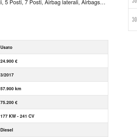
 5 Posti, 7 Posti, Airbag laterali, Airbags
 luce di cortesia, per guidatore e passeggero
Usato
24.900 €
3/2017
57.900 km
75.200 €
177 KW - 241 CV
Diesel