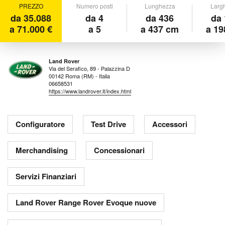
PREZZO
Numero posti
Lunghezza
Larg
da 35.088
da 4
da 436
da 
a 71.000 €
a 5
a 437 cm
a 19
Land Rover
Via del Serafico, 89 - Palazzina D
00142 Roma (RM) - Italia
06658531
https://www.landrover.it/index.html
Configuratore
Test Drive
Accessori
Merchandising
Concessionari
Servizi Finanziari
Land Rover Range Rover Evoque nuove