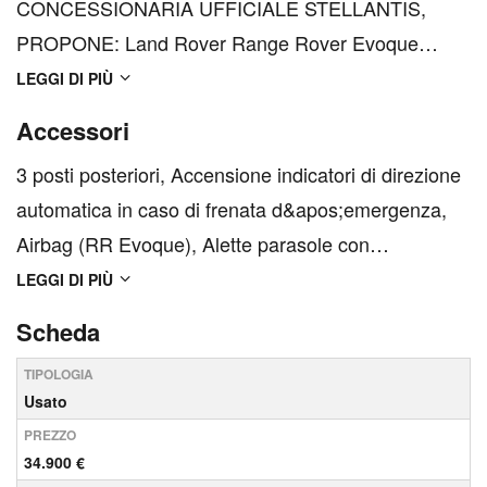
CONCESSIONARIA UFFICIALE STELLANTIS,
PROPONE: Land Rover Range Rover Evoque
VETTURA IN OTTIME CONDIZIONI, CONTROLLO
LEGGI DI PIÙ
GENERALE E TAGLIANDO PRIMA DELLA
Accessori
CONSEGNA PRESSO LA NOSTRA OFFICINA
3 posti posteriori, Accensione indicatori di direzione
GARANZIA LEGALE DI CONFORMITA' 12 MESI -
automatica in caso di frenata d&apos;emergenza,
Cerchi in lega da 18' - Cambio au...
Airbag (RR Evoque), Alette parasole con
specchietto di cortesia illuminato (guidatore e
LEGGI DI PIÙ
passeggero), All Terrain Progress Control (ATPC),
Scheda
Apertura finestrini attraverso telecomando vettura,
TIPOLOGIA
Avviso ...
Usato
PREZZO
34.900 €