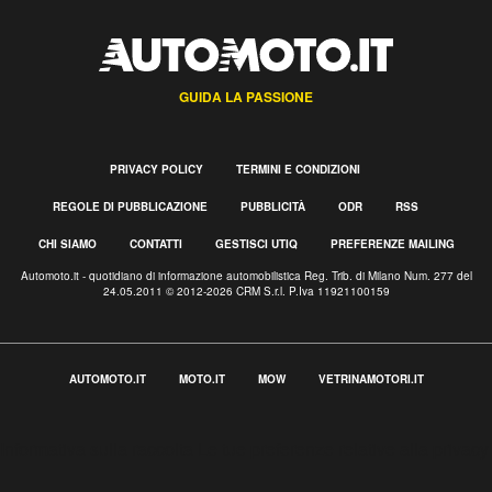
GUIDA LA PASSIONE
PRIVACY POLICY
TERMINI E CONDIZIONI
REGOLE DI PUBBLICAZIONE
PUBBLICITÀ
ODR
RSS
CHI SIAMO
CONTATTI
GESTISCI UTIQ
PREFERENZE MAILING
Automoto.it - quotidiano di informazione automobilistica Reg. Trib. di Milano Num. 277 del
24.05.2011 © 2012-2026 CRM S.r.l. P.Iva 11921100159
AUTOMOTO.IT
MOTO.IT
MOW
VETRINAMOTORI.IT
Informativa sulla raccolta
Le tue preferenze relative alla privacy