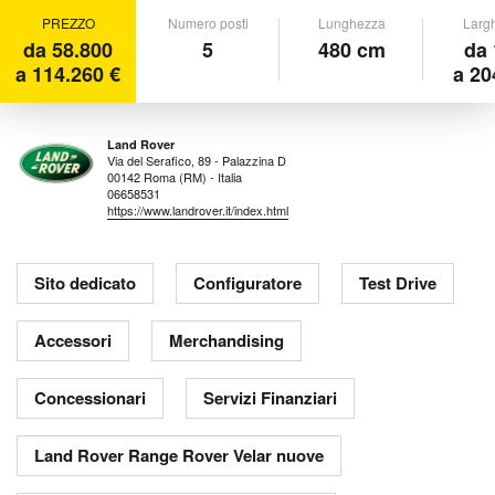
PREZZO
Numero posti
Lunghezza
Larg
da 58.800
5
480 cm
da 
a 114.260 €
a 20
Land Rover
Via del Serafico, 89 - Palazzina D
00142 Roma (RM) - Italia
06658531
https://www.landrover.it/index.html
Sito dedicato
Configuratore
Test Drive
Accessori
Merchandising
Concessionari
Servizi Finanziari
Land Rover Range Rover Velar nuove