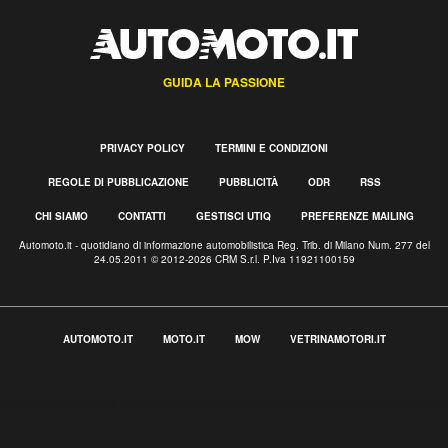
GUIDA LA PASSIONE
PRIVACY POLICY
TERMINI E CONDIZIONI
REGOLE DI PUBBLICAZIONE
PUBBLICITÀ
ODR
RSS
CHI SIAMO
CONTATTI
GESTISCI UTIQ
PREFERENZE MAILING
Automoto.it - quotidiano di informazione automobilistica Reg. Trib. di Milano Num. 277 del
24.05.2011 © 2012-2026 CRM S.r.l. P.Iva 11921100159
AUTOMOTO.IT
MOTO.IT
MOW
VETRINAMOTORI.IT
Informativa sulla raccolta
Le tue preferenze relative alla privacy