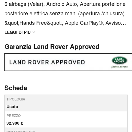
6 airbags (Velar), Android Auto, Apertura portellone
posteriore elettrica senza mani (apertura /chiusura)
&quot;Hands Free&quot;, Apple CarPlay®, Avviso
cinture di sicurezza slacciate, Badge
LEGGI DI PIÙ
&quot;Velar&quot; e &quot;R-Dynamic&quot;, Badge
Garanzia Land Rover Approved
HSE, Blind Spot Assist, Bluetooth connectivity,
Brake pad w...
Scheda
TIPOLOGIA
Usato
PREZZO
32.900 €