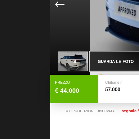
GUARDA LE FOTO
+16
PREZZO
Chilometri
€ 44.000
57.000
segnala /
© RIPRODUZIONE RISERVATA