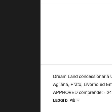
Dream Land concessionaria Uf
Agliana, Prato, Livorno ed Empoli. Il programma Jaguar & 
APPROVED comprende: - 24 me
copertura Europea e vettura so
LEGGI DI PIÙ
controlli - Certifica...