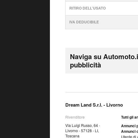
RITIRO DELL'USATO
IVA DEDUCIBILE
Naviga su Automoto.i
pubblicità
Dream Land S.r.l. - Livorno
Rivenditore
Tutti gli 
Via Luigi Russo, 64 -
Annunci p
Livorno - 57128 - LI,
Annunci o
Toscana
Utente di 