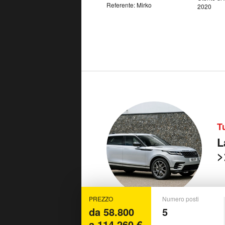
Referente: Mirko
2020
T
L
>
PREZZO
Numero posti
da 58.800
5
a 114.260 €