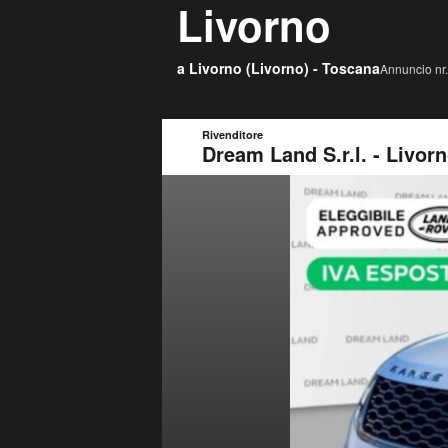
Livorno
a Livorno (
Livorno
) -
Toscana
Annuncio nr.
Rivenditore
Dream Land S.r.l. - Livor