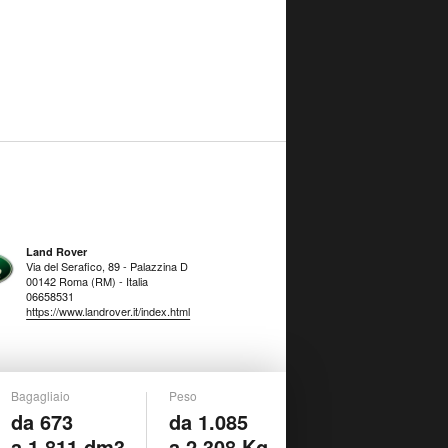
Land Rover
Via del Serafico, 89 - Palazzina D
00142 Roma (RM) - Italia
06658531
https://www.landrover.it/index.html
Bagagliaio
Peso
da 673
da 1.085
a 1.811 dm3
a 2.308 Kg