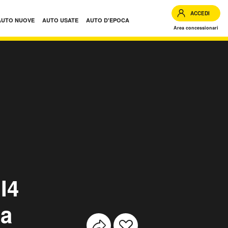
ACCEDI
AUTO NUOVE
AUTO USATE
AUTO D'EPOCA
Area concessionari
-Dynamic S usate
I4
 a