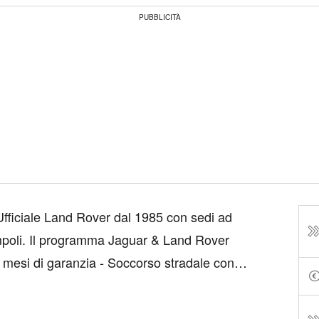
PUBBLICITÀ
ficiale Land Rover dal 1985 con sedi ad
Land Rover
si di garanzia - Soccorso stradale con
stitutiva - Verifiche di qualità con 165