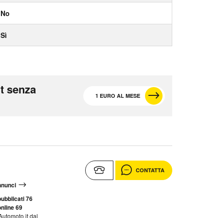
No
Sì
t senza
1 EURO AL MESE
CONTATTA
annunci
ubblicati 76
nline 69
Automoto.it dal