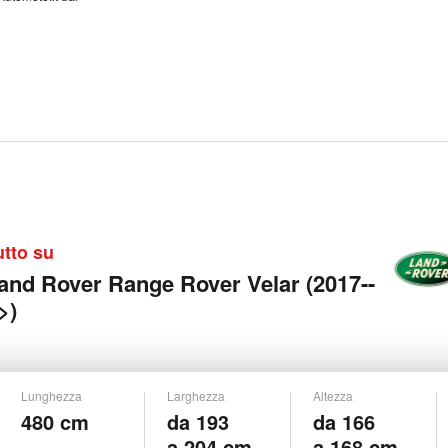
utto su
and Rover Range Rover Velar (2017--
>)
Lunghezza
Larghezza
Altezza
480 cm
da 193
da 166
a 204 cm
a 168 cm