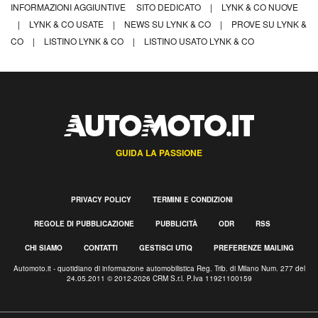
INFORMAZIONI AGGIUNTIVE
SITO DEDICATO
|
LYNK & CO NUOVE
|
LYNK & CO USATE
|
NEWS SU LYNK & CO
|
PROVE SU LYNK &
CO
|
LISTINO LYNK & CO
|
LISTINO USATO LYNK & CO
GUIDA LA PASSIONE
PRIVACY POLICY
TERMINI E CONDIZIONI
REGOLE DI PUBBLICAZIONE
PUBBLICITÀ
ODR
RSS
CHI SIAMO
CONTATTI
GESTISCI UTIQ
PREFERENZE MAILING
Automoto.it - quotidiano di informazione automobilistica Reg. Trib. di Milano Num. 277 del
24.05.2011 © 2012-2026 CRM S.r.l. P.Iva 11921100159