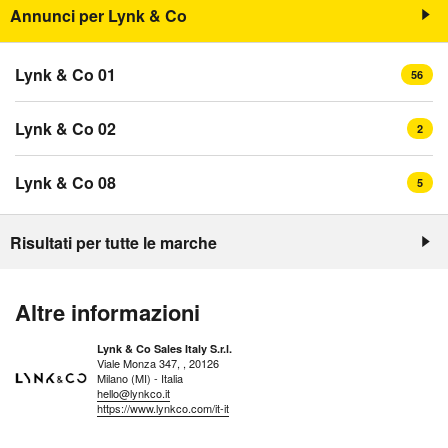
Annunci per Lynk & Co
Lynk & Co 01
56
Lynk & Co 02
2
Lynk & Co 08
5
Risultati per tutte le marche
Altre informazioni
Lynk & Co Sales Italy S.r.l.
Viale Monza 347, , 20126
Milano (MI) - Italia
hello@lynkco.it
https://www.lynkco.com/it-it