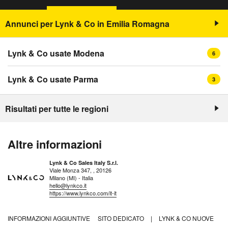
Annunci per Lynk & Co in Emilia Romagna
Lynk & Co usate Modena
6
Lynk & Co usate Parma
3
Risultati per tutte le regioni
Altre informazioni
Lynk & Co Sales Italy S.r.l.
Viale Monza 347, , 20126
Milano (MI) - Italia
hello@lynkco.it
https://www.lynkco.com/it-it
INFORMAZIONI AGGIUNTIVE
SITO DEDICATO
|
LYNK & CO NUOVE