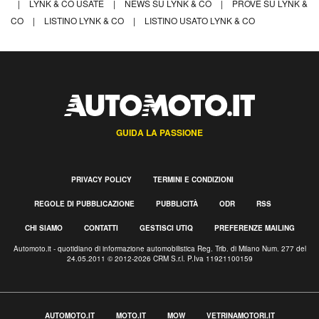
|
LYNK & CO USATE
|
NEWS SU LYNK & CO
|
PROVE SU LYNK &
CO
|
LISTINO LYNK & CO
|
LISTINO USATO LYNK & CO
GUIDA LA PASSIONE
PRIVACY POLICY
TERMINI E CONDIZIONI
REGOLE DI PUBBLICAZIONE
PUBBLICITÀ
ODR
RSS
CHI SIAMO
CONTATTI
GESTISCI UTIQ
PREFERENZE MAILING
Automoto.it - quotidiano di informazione automobilistica Reg. Trib. di Milano Num. 277 del
24.05.2011 © 2012-2026 CRM S.r.l. P.Iva 11921100159
AUTOMOTO.IT
MOTO.IT
MOW
VETRINAMOTORI.IT