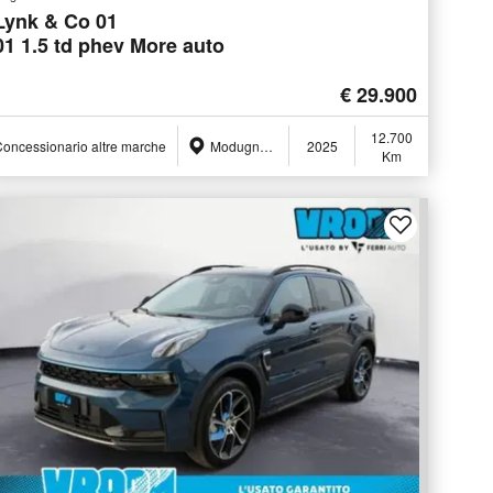
Lynk & Co 01
01 1.5 td phev More auto
€ 29.900
12.700
oncessionario altre marche
Modugno (BA)
2025
Km