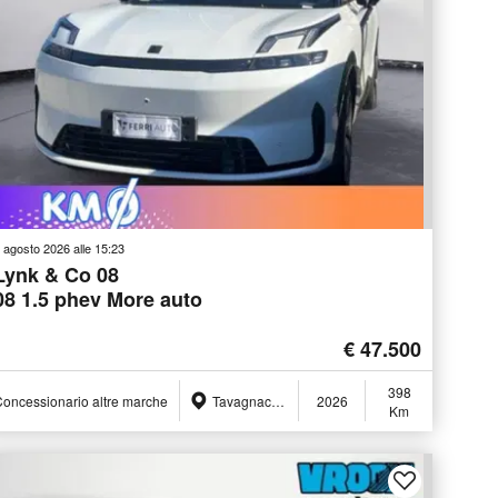
 agosto 2026 alle 15:23
Lynk & Co 08
08 1.5 phev More auto
€ 47.500
398
oncessionario altre marche
Tavagnacco (UD)
2026
Km