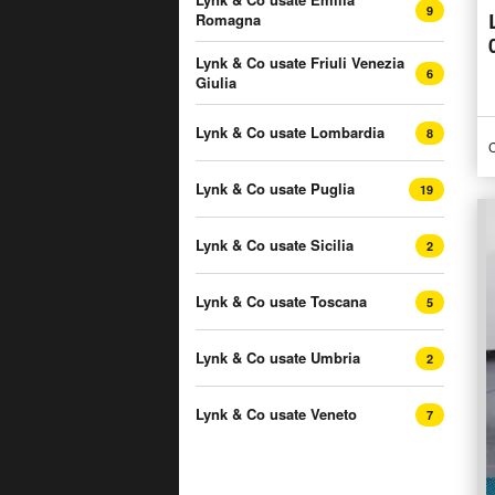
9
Romagna
Lynk & Co usate Friuli Venezia
6
Giulia
Lynk & Co usate Lombardia
8
C
Lynk & Co usate Puglia
19
Lynk & Co usate Sicilia
2
Lynk & Co usate Toscana
5
Lynk & Co usate Umbria
2
Lynk & Co usate Veneto
7