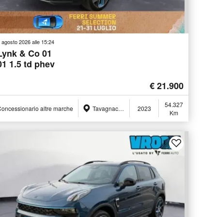
 agosto 2026 alle 15:24
Lynk & Co 01
01 1.5 td phev
€ 21.900
54.327
oncessionario altre marche
Tavagnacco (UD)
2023
Km