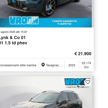
 agosto 2026 alle 15:23
Lynk & Co 01
01 1.5 td phev
€ 21.900
52.174
oncessionario altre marche
Tavagnacco (UD)
2023
Km