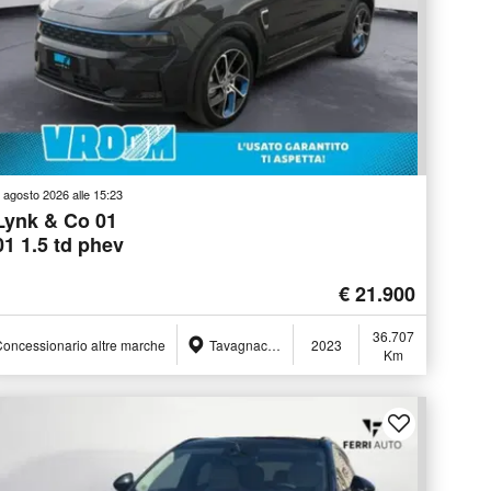
 agosto 2026 alle 15:23
Lynk & Co 01
01 1.5 td phev
€ 21.900
36.707
oncessionario altre marche
Tavagnacco (UD)
2023
Km