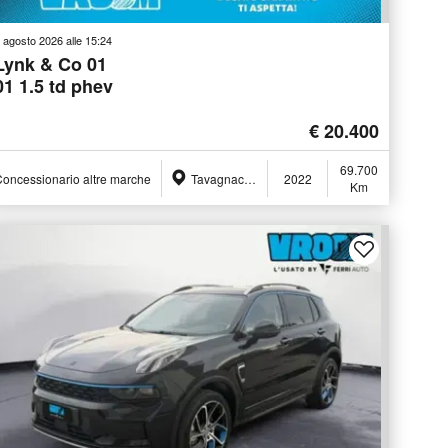
 agosto 2026 alle 15:24
Lynk & Co 01
01 1.5 td phev
€ 20.400
69.700
oncessionario altre marche
Tavagnacco (UD)
2022
Km