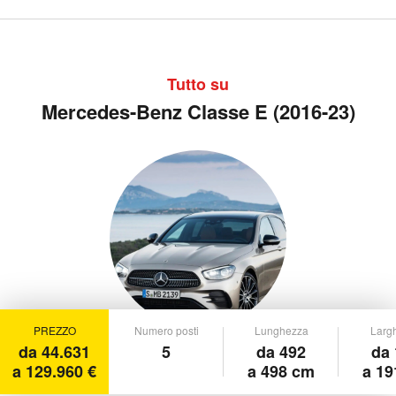
Tutto su
Mercedes-Benz Classe E (2016-23)
PREZZO
Numero posti
Lunghezza
Larg
da 44.631
5
da 492
da 
a 129.960 €
a 498 cm
a 19