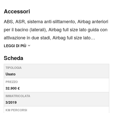
Accessori
ABS, ASR, sistema anti-slittamento, Airbag anteriori
per il bacino (laterali), Airbag full size lato guida con
attivazione in due stadi, Airbag full size lato
passeggero con attivazione in due stadi, Airbag
LEGGI DI PIÙ
laterali anteriori, Airbag per le ginocchia guidatore,
Scheda
Allestimento Eurocomfort, Allestimento...
TIPOLOGIA
Usato
PREZZO
32.900 €
IMMATRICOLATA
3/2019
KM PERCORSI