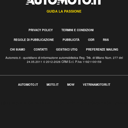
GUIDA LA PASSIONE
PRIVACY POLICY
TERMINI E CONDIZIONI
REGOLE DI PUBBLICAZIONE
PUBBLICITÀ
ODR
RSS
CHI SIAMO
CONTATTI
GESTISCI UTIQ
PREFERENZE MAILING
Automoto.it - quotidiano di informazione automobilistica Reg. Trib. di Milano Num. 277 del
24.05.2011 © 2012-2026 CRM S.r.l. P.Iva 11921100159
AUTOMOTO.IT
MOTO.IT
MOW
VETRINAMOTORI.IT
Informativa sulla raccolta
Le tue preferenze relative alla privacy