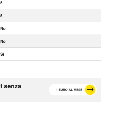
5
5
No
No
Sì
t senza
1 EURO AL MESE