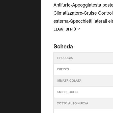
Antifurto-Appoggiatesta poste
Climatizzatore-Cruise Contro
esterna-Specchietti laterali ele
Sedile guida regolabile in al
LEGGI DI PIÙ
speciale-Volante regolabil...
Scheda
TIPOLOGIA
PREZZO
IMMATRICOLATA
KM PERCORSI
COSTO AUTO NUOVA