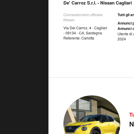
De' Carroz S.r.l. - Nissan Cagliari
Concessionario ufficiale
Tutti gli 
Nissan
Annunci p
Via Dei Carroz, 4 - Cagliari
Annunci o
- 09134 - CA, Sardegna
Utente di 
Referente: Carlotta
2024
T
N