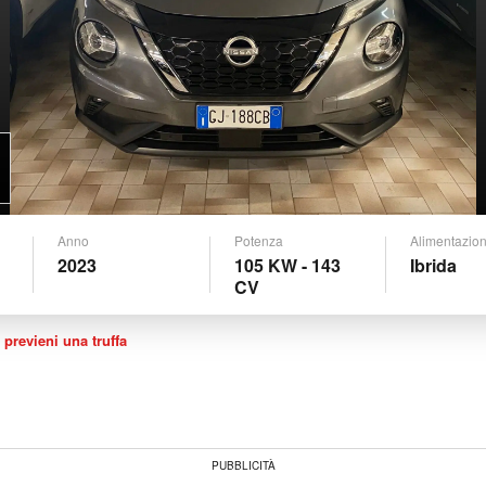
Anno
Potenza
Alimentazio
2023
105 KW - 143
Ibrida
CV
 previeni una truffa
PUBBLICITÀ