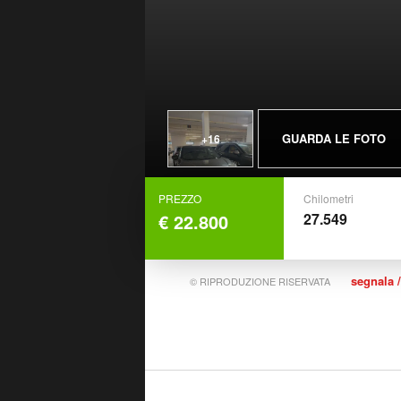
GUARDA LE FOTO
+16
PREZZO
Chilometri
€ 22.800
27.549
segnala /
© RIPRODUZIONE RISERVATA