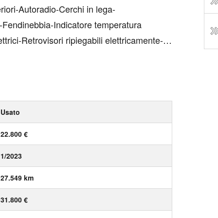
riori-Autoradio-Cerchi in lega-
l-Fendinebbia-Indicatore temperatura
ttrici-Retrovisori ripiegabili elettricamente-
tezza-Sedile posteriore sdoppiato-Vernice
Usato
22.800 €
1/2023
27.549 km
31.800 €