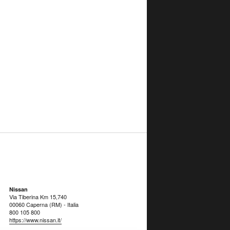
Nissan
Via Tiberina Km 15,740
00060 Caperna (RM) - Italia
800 105 800
https://www.nissan.it/