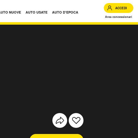
ACCEDI
AUTO NUOVE
AUTO USATE
AUTO D'EPOCA
Area concessionari