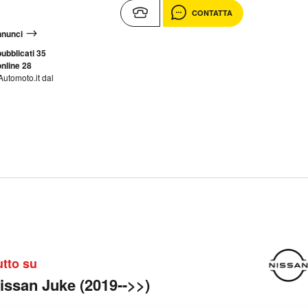
CONTATTA
annunci
ubblicati 35
nline 28
Automoto.it dal
utto su
issan Juke (2019-->>)