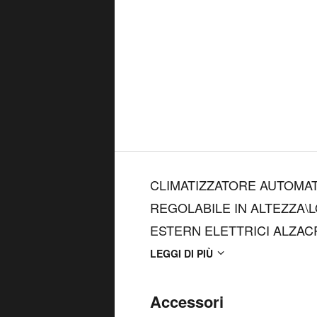
CLIMATIZZATORE AUTOMAT
REGOLABILE IN ALTEZZA\
ESTERN ELETTRICI ALZACR
ANTERIORI\POSTERIORI CE
LEGGI DI PIÙ
PARCHEGGIO ANTERIORI\
POSTERIORE SDOPPIATO 60
Accessori