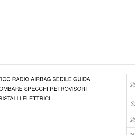
ICO RADIO AIRBAG SEDILE GUIDA
LOMBARE SPECCHI RETROVISORI
ISTALLI ELETTRICI
RCHI IN LEGA SENSORI DI
POSTERIORI CRUISE CONTROL SEDILE
\40 FENDINEBBIA FARI LED VERNICE ...