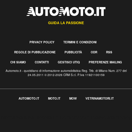
GUIDA LA PASSIONE
PRIVACY POLICY
TERMINI E CONDIZIONI
REGOLE DI PUBBLICAZIONE
PUBBLICITÀ
ODR
RSS
CHI SIAMO
CONTATTI
GESTISCI UTIQ
PREFERENZE MAILING
Automoto.it - quotidiano di informazione automobilistica Reg. Trib. di Milano Num. 277 del
24.05.2011 © 2012-2026 CRM S.r.l. P.Iva 11921100159
AUTOMOTO.IT
MOTO.IT
MOW
VETRINAMOTORI.IT
Informativa sulla raccolta
Le tue preferenze relative alla privacy