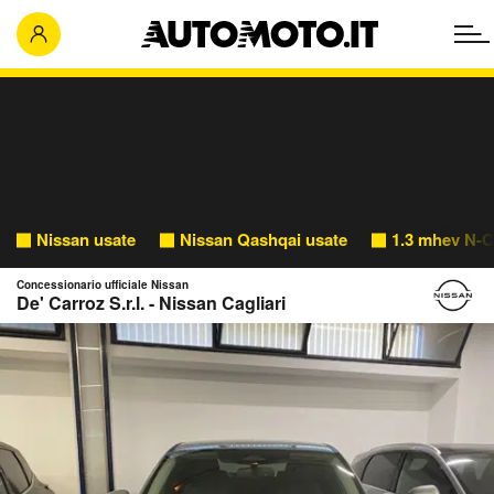
Nissan usate
Nissan Qashqai usate
1.3 mhev N-C
Concessionario ufficiale Nissan
De' Carroz S.r.l. - Nissan Cagliari