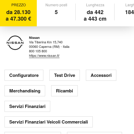
PREZZO
Numero posti
Lunghezza
Larg
da 28.130
5
da 442
184
a 47.300 €
a 443 cm
Nissan
Via Tiberina Km 15,740
00060 Caperna (RM) - Italia
800 105 800
https://www.nissan.it/
Configuratore
Test Drive
Accessori
Merchandising
Ricambi
Servizi Finanziari
Servizi Finanziari Veicoli Commerciali