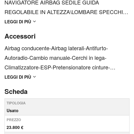
NAVIGATORE AIRBAG SEDILE GUIDA
REGOLABILE IN ALTEZZA\LOMBARE SPECCHI
RETROVISORI ESTERNI ELETTRICI
LEGGI DI PIÙ
ALZACRISTALLI ELETTRICI
Accessori
ANTERIORI\POSTERIORI CERCHI IN LEGA
Airbag conducente-Airbag laterali-Antifurto-
SENSORI DI PARCHEGGIO
Autoradio-Cambio manuale-Cerchi in lega-
ANTERIORI\POSTERIORI CRUISE CONTROL
Climatizzatore-ESP-Pretensionatore cinture-
SEDILE POSTERIORE SDOPPIATO 60\40 FAR
Specchietti laterali elettrici-Retrovisori ripiegabili
LEGGI DI PIÙ
LED VERNICE M...
elettricamente-Sedile guida regolabile in altezza-
Scheda
Sedile posteriore sdoppiato-Vernice speciale-Vetri
TIPOLOGIA
elettrici anterio...
Usato
PREZZO
23.800 €