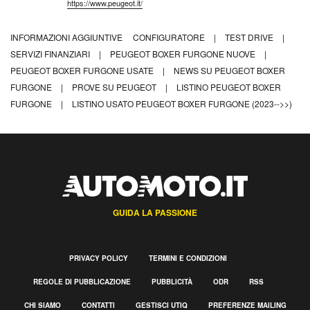
https://www.peugeot.it/
INFORMAZIONI AGGIUNTIVE
CONFIGURATORE
|
TEST DRIVE
|
SERVIZI FINANZIARI
|
PEUGEOT BOXER FURGONE NUOVE
|
PEUGEOT BOXER FURGONE USATE
|
NEWS SU PEUGEOT BOXER
FURGONE
|
PROVE SU PEUGEOT
|
LISTINO PEUGEOT BOXER
FURGONE
|
LISTINO USATO PEUGEOT BOXER FURGONE (2023-->>)
GUIDA LA PASSIONE
PRIVACY POLICY
TERMINI E CONDIZIONI
REGOLE DI PUBBLICAZIONE
PUBBLICITÀ
ODR
RSS
CHI SIAMO
CONTATTI
GESTISCI UTIQ
PREFERENZE MAILING